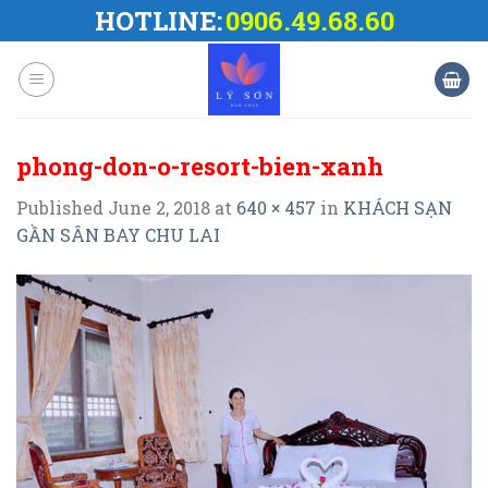
Skip
HOTLINE:
0906.49.68.60
to
content
phong-don-o-resort-bien-xanh
Published
June 2, 2018
at
640 × 457
in
KHÁCH SẠN
GẦN SÂN BAY CHU LAI