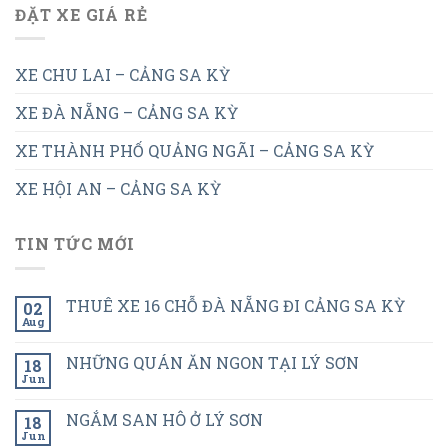
ĐẶT XE GIÁ RẺ
XE CHU LAI – CẢNG SA KỲ
XE ĐÀ NẴNG – CẢNG SA KỲ
XE THÀNH PHỐ QUẢNG NGÃI – CẢNG SA KỲ
XE HỘI AN – CẢNG SA KỲ
TIN TỨC MỚI
THUÊ XE 16 CHỖ ĐÀ NẴNG ĐI CẢNG SA KỲ
02
Aug
NHỮNG QUÁN ĂN NGON TẠI LÝ SƠN
18
Jun
NGẮM SAN HÔ Ở LÝ SƠN
18
Jun