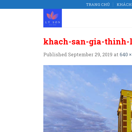
Skip
TRANG CHỦ
KHÁCH 
to
content
khach-san-gia-thinh-
Published
September 29, 2019
at
640 ×