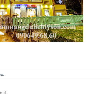
ent
.
ent.