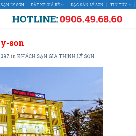
SẠN LÝ SƠN
ĐẶT XE GIÁ RẺ
ĐẶC SẢN LÝ SƠN
TIN TỨC
HOTLINE:
0906.49.68.60
ly-son
 397
in
KHÁCH SẠN GIA THỊNH LÝ SƠN