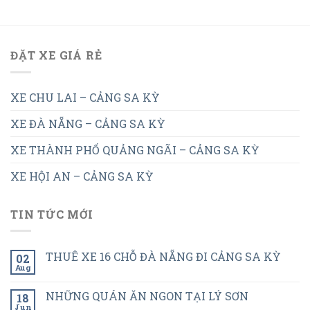
ĐẶT XE GIÁ RẺ
XE CHU LAI – CẢNG SA KỲ
XE ĐÀ NẴNG – CẢNG SA KỲ
XE THÀNH PHỐ QUẢNG NGÃI – CẢNG SA KỲ
XE HỘI AN – CẢNG SA KỲ
TIN TỨC MỚI
THUÊ XE 16 CHỖ ĐÀ NẴNG ĐI CẢNG SA KỲ
02
Aug
NHỮNG QUÁN ĂN NGON TẠI LÝ SƠN
18
Jun