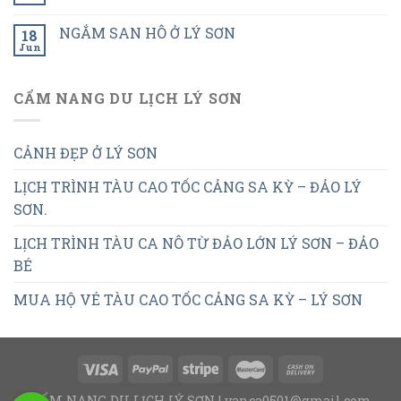
NGẮM SAN HÔ Ở LÝ SƠN
18
Jun
CẨM NANG DU LỊCH LÝ SƠN
CẢNH ĐẸP Ở LÝ SƠN
LỊCH TRÌNH TÀU CAO TỐC CẢNG SA KỲ – ĐẢO LÝ
SƠN.
LỊCH TRÌNH TÀU CA NÔ TỪ ĐẢO LỚN LÝ SƠN – ĐẢO
BÉ
MUA HỘ VÉ TÀU CAO TỐC CẢNG SA KỲ – LÝ SƠN
CẨM NANG DU LỊCH LÝ SƠN | vanca0501@gmail.com