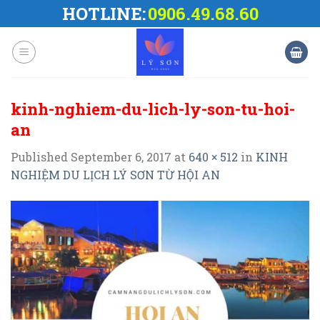
Skip
HOTLINE:
0906.49.68.60
to
content
kinh-nghiem-du-lich-ly-son-tu-hoi-
an
Published
September 6, 2017
at
640 × 512
in
KINH
NGHIỆM DU LỊCH LÝ SƠN TỪ HỘI AN