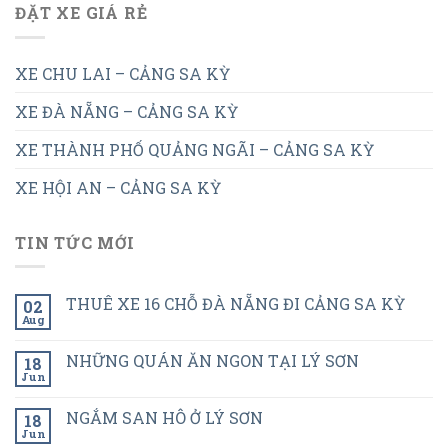
ĐẶT XE GIÁ RẺ
XE CHU LAI – CẢNG SA KỲ
XE ĐÀ NẴNG – CẢNG SA KỲ
XE THÀNH PHỐ QUẢNG NGÃI – CẢNG SA KỲ
XE HỘI AN – CẢNG SA KỲ
TIN TỨC MỚI
THUÊ XE 16 CHỖ ĐÀ NẴNG ĐI CẢNG SA KỲ
02
Aug
NHỮNG QUÁN ĂN NGON TẠI LÝ SƠN
18
Jun
NGẮM SAN HÔ Ở LÝ SƠN
18
Jun