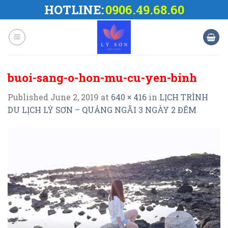
Skip
HOTLINE:
0906.49.68.60
to
content
buoi-sang-o-hon-mu-cu-yen-binh
Published
June 2, 2019
at
640 × 416
in
LỊCH TRÌNH
DU LỊCH LÝ SƠN – QUẢNG NGÃI 3 NGÀY 2 ĐÊM