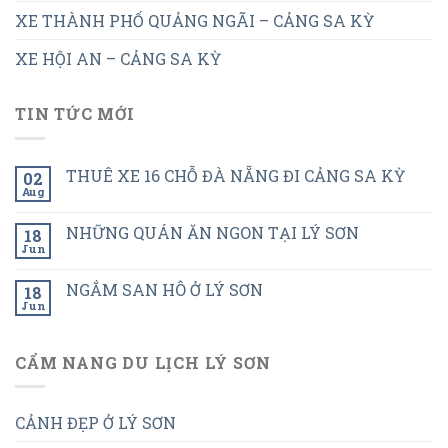
XE THÀNH PHỐ QUẢNG NGÃI – CẢNG SA KỲ
XE HỘI AN – CẢNG SA KỲ
TIN TỨC MỚI
THUÊ XE 16 CHỖ ĐÀ NẴNG ĐI CẢNG SA KỲ
02
Aug
NHỮNG QUÁN ĂN NGON TẠI LÝ SƠN
18
Jun
NGẮM SAN HÔ Ở LÝ SƠN
18
Jun
CẨM NANG DU LỊCH LÝ SƠN
CẢNH ĐẸP Ở LÝ SƠN