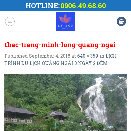
Skip
HOTLINE:
0906.49.68.60
to
content
thac-trang-minh-long-quang-ngai
Published
September 4, 2018
at
640 × 359
in
LỊCH
TRÌNH DU LỊCH QUẢNG NGÃI 3 NGÀY 2 ĐÊM