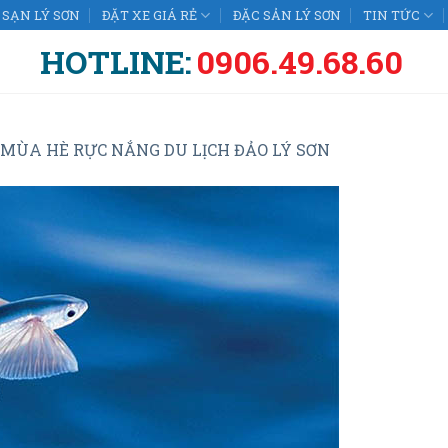
SẠN LÝ SƠN
ĐẶT XE GIÁ RẺ
ĐẶC SẢN LÝ SƠN
TIN TỨC
HOTLINE:
0906.49.68.60
MÙA HÈ RỰC NẮNG DU LỊCH ĐẢO LÝ SƠN