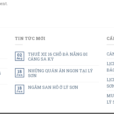
ent.
TIN TỨC MỚI
CẨ
CẢN
THUÊ XE 16 CHỖ ĐÀ NẴNG ĐI
02
Aug
CẢNG SA KỲ
LỊC
ĐẢO
NHỮNG QUÁN ĂN NGON TẠI LÝ
18
G
Jun
SƠN
LỊC
SƠN
NGẮM SAN HÔ Ở LÝ SƠN
18
Jun
MUA
LÝ 