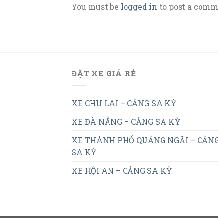
You must be
logged in
to post a comm
ĐẶT XE GIÁ RẺ
XE CHU LAI – CẢNG SA KỲ
XE ĐÀ NẴNG – CẢNG SA KỲ
XE THÀNH PHỐ QUẢNG NGÃI – CẢN
SA KỲ
XE HỘI AN – CẢNG SA KỲ