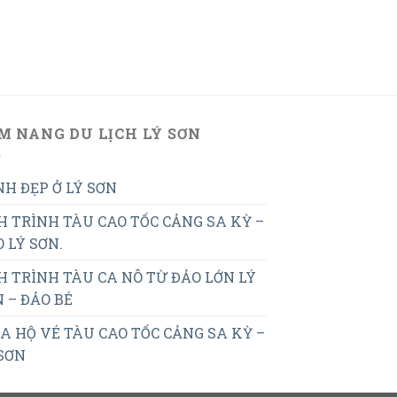
M NANG DU LỊCH LÝ SƠN
H ĐẸP Ở LÝ SƠN
H TRÌNH TÀU CAO TỐC CẢNG SA KỲ –
 LÝ SƠN.
H TRÌNH TÀU CA NÔ TỪ ĐẢO LỚN LÝ
 – ĐẢO BÉ
 HỘ VÉ TÀU CAO TỐC CẢNG SA KỲ –
SƠN