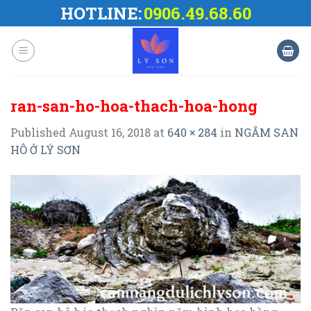
Skip
HOTLINE:
0906.49.68.60
to
content
ran-san-ho-hoa-thach-hoa-hong
Published
August 16, 2018
at
640 × 284
in
NGẮM SAN
HÔ Ở LÝ SƠN