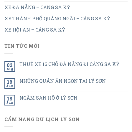
XE ĐÀ NẴNG – CẢNG SA KỲ
XE THÀNH PHỐ QUẢNG NGÃI – CẢNG SA KỲ
XE HỘI AN – CẢNG SA KỲ
TIN TỨC MỚI
THUÊ XE 16 CHỖ ĐÀ NẴNG ĐI CẢNG SA KỲ
02
Aug
NHỮNG QUÁN ĂN NGON TẠI LÝ SƠN
18
Jun
NGẮM SAN HÔ Ở LÝ SƠN
18
Jun
CẨM NANG DU LỊCH LÝ SƠN