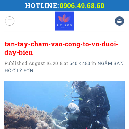
Skip
HOTLINE:
0906.49.68.60
to
content
tan-tay-cham-vao-cong-to-vo-duoi-
day-bien
Published
August 16, 2018
at
640 × 480
in
NGẮM SAN
HÔ Ở LÝ SƠN