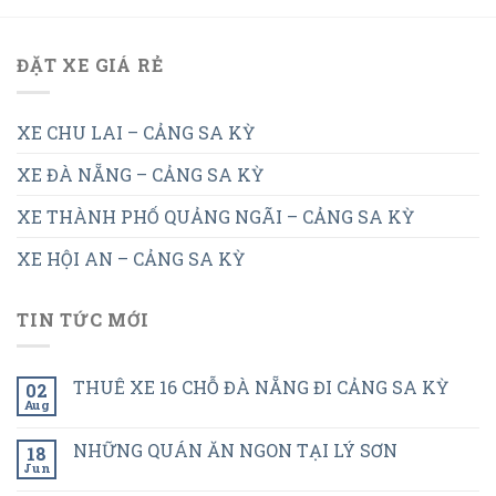
ĐẶT XE GIÁ RẺ
XE CHU LAI – CẢNG SA KỲ
XE ĐÀ NẴNG – CẢNG SA KỲ
XE THÀNH PHỐ QUẢNG NGÃI – CẢNG SA KỲ
XE HỘI AN – CẢNG SA KỲ
TIN TỨC MỚI
THUÊ XE 16 CHỖ ĐÀ NẴNG ĐI CẢNG SA KỲ
02
Aug
NHỮNG QUÁN ĂN NGON TẠI LÝ SƠN
18
Jun