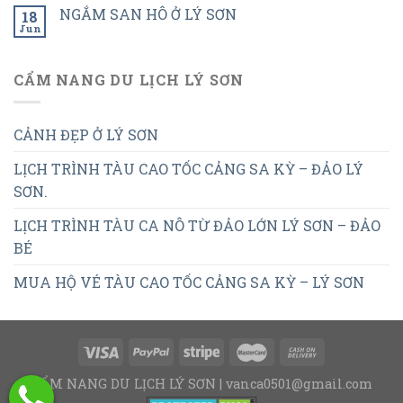
NGẮM SAN HÔ Ở LÝ SƠN
18
Jun
CẨM NANG DU LỊCH LÝ SƠN
CẢNH ĐẸP Ở LÝ SƠN
LỊCH TRÌNH TÀU CAO TỐC CẢNG SA KỲ – ĐẢO LÝ
SƠN.
LỊCH TRÌNH TÀU CA NÔ TỪ ĐẢO LỚN LÝ SƠN – ĐẢO
BÉ
MUA HỘ VÉ TÀU CAO TỐC CẢNG SA KỲ – LÝ SƠN
CẨM NANG DU LỊCH LÝ SƠN | vanca0501@gmail.com