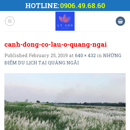
Skip
HOTLINE:
0906.49.68.60
to
content
canh-dong-co-lau-o-quang-ngai
Published
February 25, 2019
at
640 × 432
in
NHỮNG
ĐIỂM DU LỊCH TẠI QUẢNG NGÃI