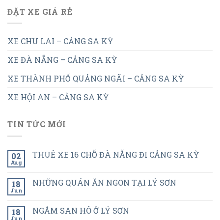
ĐẶT XE GIÁ RẺ
XE CHU LAI – CẢNG SA KỲ
XE ĐÀ NẴNG – CẢNG SA KỲ
XE THÀNH PHỐ QUẢNG NGÃI – CẢNG SA KỲ
XE HỘI AN – CẢNG SA KỲ
TIN TỨC MỚI
THUÊ XE 16 CHỖ ĐÀ NẴNG ĐI CẢNG SA KỲ
02
Aug
NHỮNG QUÁN ĂN NGON TẠI LÝ SƠN
18
Jun
NGẮM SAN HÔ Ở LÝ SƠN
18
Jun