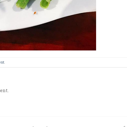
ent
.
ent.