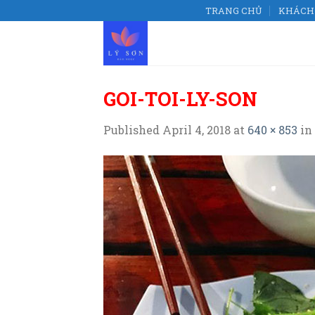
Skip
TRANG CHỦ
KHÁCH 
to
content
GOI-TOI-LY-SON
Published
April 4, 2018
at
640 × 853
in