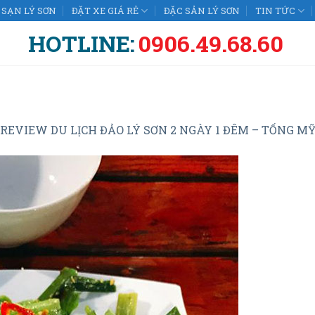
SẠN LÝ SƠN
ĐẶT XE GIÁ RẺ
ĐẶC SẢN LÝ SƠN
TIN TỨC
HOTLINE:
0906.49.68.60
REVIEW DU LỊCH ĐẢO LÝ SƠN 2 NGÀY 1 ĐÊM – TỐNG M