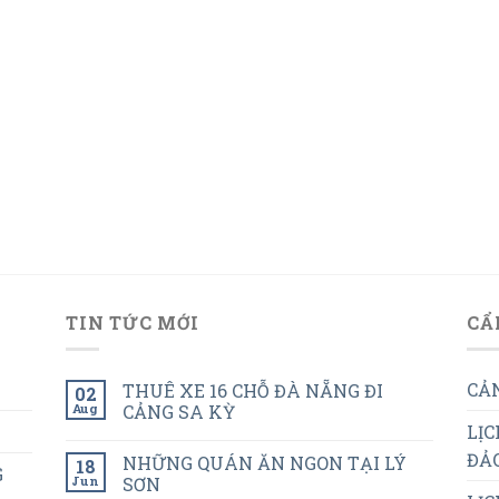
TIN TỨC MỚI
CẨ
CẢN
THUÊ XE 16 CHỖ ĐÀ NẴNG ĐI
02
Aug
CẢNG SA KỲ
LỊC
ĐẢO
NHỮNG QUÁN ĂN NGON TẠI LÝ
18
G
Jun
SƠN