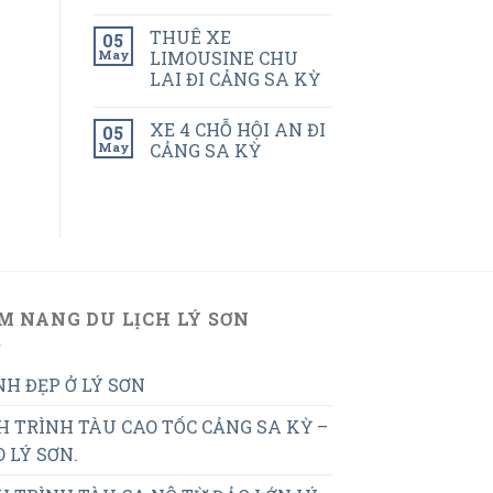
THUÊ XE
05
May
LIMOUSINE CHU
LAI ĐI CẢNG SA KỲ
XE 4 CHỖ HỘI AN ĐI
05
May
CẢNG SA KỲ
M NANG DU LỊCH LÝ SƠN
H ĐẸP Ở LÝ SƠN
H TRÌNH TÀU CAO TỐC CẢNG SA KỲ –
 LÝ SƠN.