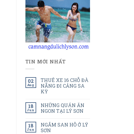
TIN MỚI NHẤT
THUÊ XE 16 CHỖ ĐÀ
02
Aug
NẴNG ĐI CẢNG SA
KỲ
NHỮNG QUÁN ĂN
18
Jun
NGON TẠI LÝ SƠN
NGẮM SAN HÔ Ở LÝ
18
Jun
SƠN