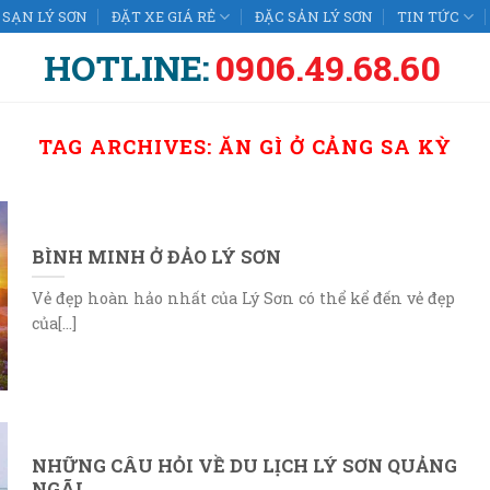
SẠN LÝ SƠN
ĐẶT XE GIÁ RẺ
ĐẶC SẢN LÝ SƠN
TIN TỨC
HOTLINE:
0906.49.68.60
TAG ARCHIVES:
ĂN GÌ Ở CẢNG SA KỲ
BÌNH MINH Ở ĐẢO LÝ SƠN
Vẻ đẹp hoàn hảo nhất của Lý Sơn có thể kể đến vẻ đẹp
của[...]
NHỮNG CÂU HỎI VỀ DU LỊCH LÝ SƠN QUẢNG
NGÃI