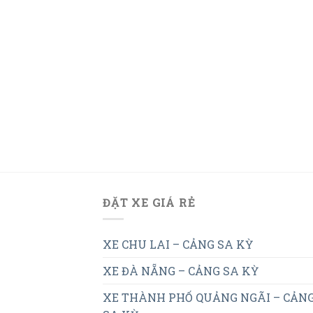
ĐẶT XE GIÁ RẺ
XE CHU LAI – CẢNG SA KỲ
XE ĐÀ NẴNG – CẢNG SA KỲ
XE THÀNH PHỐ QUẢNG NGÃI – CẢN