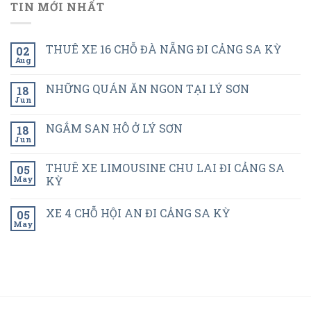
TIN MỚI NHẤT
THUÊ XE 16 CHỖ ĐÀ NẴNG ĐI CẢNG SA KỲ
02
Aug
NHỮNG QUÁN ĂN NGON TẠI LÝ SƠN
18
Jun
NGẮM SAN HÔ Ở LÝ SƠN
18
Jun
THUÊ XE LIMOUSINE CHU LAI ĐI CẢNG SA
05
May
KỲ
XE 4 CHỖ HỘI AN ĐI CẢNG SA KỲ
05
May