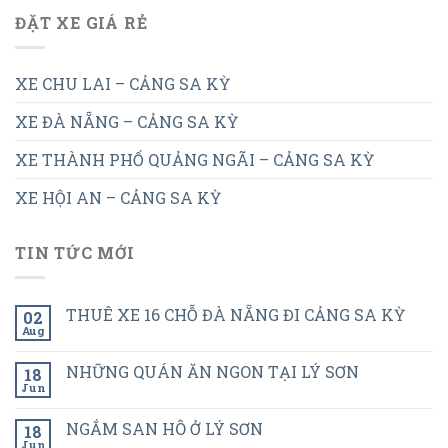
ĐẶT XE GIÁ RẺ
XE CHU LAI – CẢNG SA KỲ
XE ĐÀ NẴNG – CẢNG SA KỲ
XE THÀNH PHỐ QUẢNG NGÃI – CẢNG SA KỲ
XE HỘI AN – CẢNG SA KỲ
TIN TỨC MỚI
THUÊ XE 16 CHỖ ĐÀ NẴNG ĐI CẢNG SA KỲ
02
Aug
NHỮNG QUÁN ĂN NGON TẠI LÝ SƠN
18
Jun
NGẮM SAN HÔ Ở LÝ SƠN
18
Jun