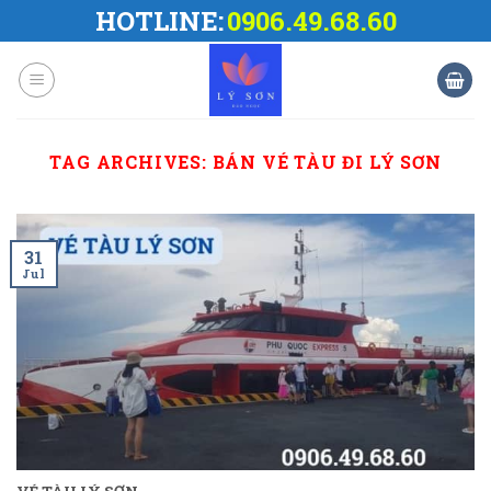
Skip
HOTLINE:
0906.49.68.60
to
content
TAG ARCHIVES:
BÁN VÉ TÀU ĐI LÝ SƠN
31
Jul
VÉ TÀU LÝ SƠN