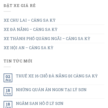
ĐẶT XE GIÁ RẺ
XE CHU LAI – CẢNG SA KỲ
XE ĐÀ NẴNG – CẢNG SA KỲ
XE THÀNH PHỐ QUẢNG NGÃI – CẢNG SA KỲ
XE HỘI AN – CẢNG SA KỲ
TIN TỨC MỚI
THUÊ XE 16 CHỖ ĐÀ NẴNG ĐI CẢNG SA KỲ
02
Aug
NHỮNG QUÁN ĂN NGON TẠI LÝ SƠN
18
Jun
NGẮM SAN HÔ Ở LÝ SƠN
18
Jun