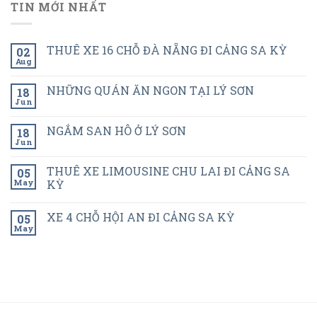
TIN MỚI NHẤT
THUÊ XE 16 CHỖ ĐÀ NẴNG ĐI CẢNG SA KỲ
02
Aug
NHỮNG QUÁN ĂN NGON TẠI LÝ SƠN
18
Jun
NGẮM SAN HÔ Ở LÝ SƠN
18
Jun
THUÊ XE LIMOUSINE CHU LAI ĐI CẢNG SA
05
May
KỲ
XE 4 CHỖ HỘI AN ĐI CẢNG SA KỲ
05
May