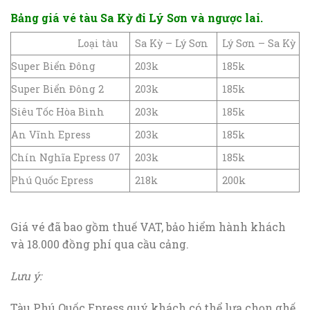
Bảng giá vé tàu Sa Kỳ đi Lý Sơn và ngược lai.
Loại tàu
Sa Kỳ – Lý Sơn
Lý Sơn – Sa Kỳ
Super Biển Đông
203k
185k
Super Biển Đông 2
203k
185k
Siêu Tốc Hòa Bình
203k
185k
An Vĩnh Epress
203k
185k
Chín Nghĩa Epress 07
203k
185k
Phú Quốc Epress
218k
200k
Giá vé đã bao gồm thuế VAT, bảo hiểm hành khách
và 18.000 đồng phí qua cầu cảng.
Lưu ý:
Tàu Phú Quốc Epress quý khách có thể lựa chọn ghế