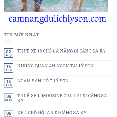
TIN MỚI NHẤT
THUÊ XE 16 CHỖ ĐÀ NẴNG ĐI CẢNG SA KỲ
02
Aug
NHỮNG QUÁN ĂN NGON TẠI LÝ SƠN
18
Jun
NGẮM SAN HÔ Ở LÝ SƠN
18
Jun
THUÊ XE LIMOUSINE CHU LAI ĐI CẢNG SA
05
May
KỲ
XE 4 CHỖ HỘI AN ĐI CẢNG SA KỲ
05
May