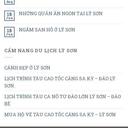
Aug
NHỮNG QUÁN ĂN NGON TẠI LÝ SƠN
18
Jun
NGẮM SAN HÔ Ở LÝ SƠN
18
Jun
CẨM NANG DU LỊCH LÝ SƠN
CẢNH ĐẸP Ở LÝ SƠN
LỊCH TRÌNH TÀU CAO TỐC CẢNG SA KỲ – ĐẢO LÝ
SƠN.
LỊCH TRÌNH TÀU CA NÔ TỪ ĐẢO LỚN LÝ SƠN – ĐẢO
BÉ
MUA HỘ VÉ TÀU CAO TỐC CẢNG SA KỲ – LÝ SƠN