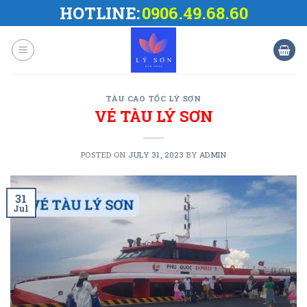
Skip
HOTLINE:
0906.49.68.60
to
content
TÀU CAO TỐC LÝ SƠN
VÉ TÀU LÝ SƠN
POSTED ON
JULY 31, 2023
BY
ADMIN
31
Jul