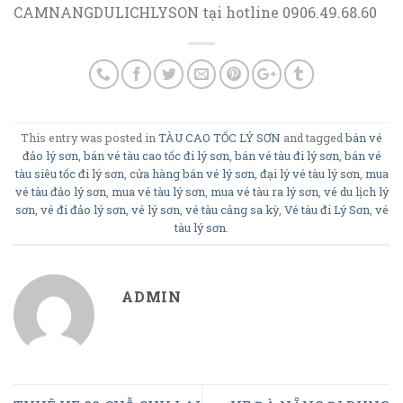
CAMNANGDULICHLYSON tại hotline 0906.49.68.60
This entry was posted in
TÀU CAO TỐC LÝ SƠN
and tagged
bán vé
đảo lý sơn
,
bán vé tàu cao tốc đi lý sơn
,
bán vé tàu đi lý sơn
,
bán vé
tàu siêu tốc đi lý sơn
,
cửa hàng bán vé lý sơn
,
đại lý vé tàu lý sơn
,
mua
vé tàu đảo lý sơn
,
mua vé tàu lý sơn
,
mua vé tàu ra lý sơn
,
vé du lịch lý
sơn
,
vé đi đảo lý sơn
,
vé lý sơn
,
vé tàu cảng sa kỳ
,
Vé tàu đi Lý Sơn
,
vé
tàu lý sơn
.
ADMIN