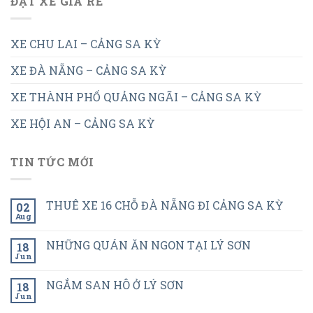
ĐẶT XE GIÁ RẺ
XE CHU LAI – CẢNG SA KỲ
XE ĐÀ NẴNG – CẢNG SA KỲ
XE THÀNH PHỐ QUẢNG NGÃI – CẢNG SA KỲ
XE HỘI AN – CẢNG SA KỲ
TIN TỨC MỚI
THUÊ XE 16 CHỖ ĐÀ NẴNG ĐI CẢNG SA KỲ
02
Aug
NHỮNG QUÁN ĂN NGON TẠI LÝ SƠN
18
Jun
NGẮM SAN HÔ Ở LÝ SƠN
18
Jun