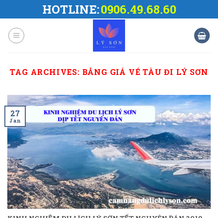
Skip
HOTLINE:
0906.49.68.60
to
content
TAG ARCHIVES:
BẢNG GIÁ VÉ TÀU ĐI LÝ SƠN
27
Jan
KINH NGHIỆM DU LỊCH LÝ SƠN TẾT NGUYÊN ĐÁN 2019