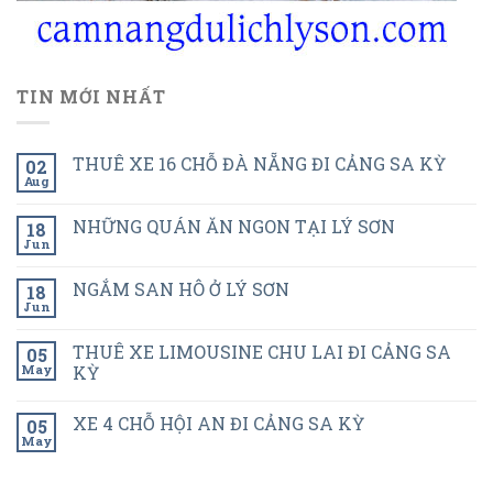
TIN MỚI NHẤT
THUÊ XE 16 CHỖ ĐÀ NẴNG ĐI CẢNG SA KỲ
02
Aug
NHỮNG QUÁN ĂN NGON TẠI LÝ SƠN
18
Jun
NGẮM SAN HÔ Ở LÝ SƠN
18
Jun
THUÊ XE LIMOUSINE CHU LAI ĐI CẢNG SA
05
May
KỲ
XE 4 CHỖ HỘI AN ĐI CẢNG SA KỲ
05
May