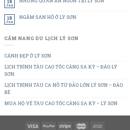
NHỮNG QUÁN ĂN NGON TẠI LÝ SƠN
18
Jun
NGẮM SAN HÔ Ở LÝ SƠN
18
Jun
CẨM NANG DU LỊCH LÝ SƠN
CẢNH ĐẸP Ở LÝ SƠN
LỊCH TRÌNH TÀU CAO TỐC CẢNG SA KỲ – ĐẢO LÝ
SƠN.
LỊCH TRÌNH TÀU CA NÔ TỪ ĐẢO LỚN LÝ SƠN – ĐẢO
BÉ
MUA HỘ VÉ TÀU CAO TỐC CẢNG SA KỲ – LÝ SƠN