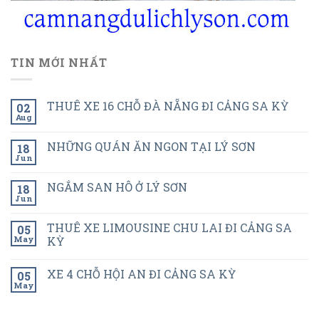
TIN MỚI NHẤT
THUÊ XE 16 CHỖ ĐÀ NẴNG ĐI CẢNG SA KỲ
02
Aug
NHỮNG QUÁN ĂN NGON TẠI LÝ SƠN
18
Jun
NGẮM SAN HÔ Ở LÝ SƠN
18
Jun
THUÊ XE LIMOUSINE CHU LAI ĐI CẢNG SA
05
May
KỲ
XE 4 CHỖ HỘI AN ĐI CẢNG SA KỲ
05
May