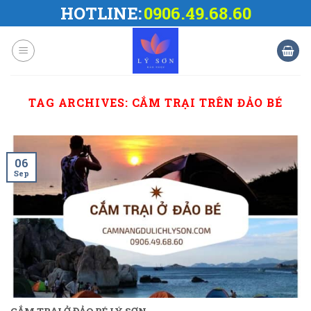
Skip
HOTLINE:
0906.49.68.60
to
content
TAG ARCHIVES:
CẮM TRẠI TRÊN ĐẢO BÉ
06
Sep
CẮM TRẠI Ở ĐẢO BÉ LÝ SƠN