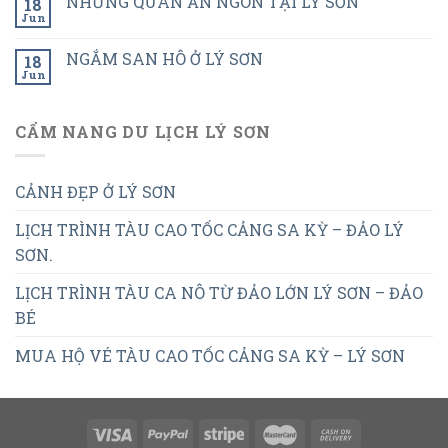
NHỮNG QUÁN ĂN NGON TẠI LÝ SƠN
18
Jun
NGẮM SAN HÔ Ở LÝ SƠN
18
Jun
CẨM NANG DU LỊCH LÝ SƠN
CẢNH ĐẸP Ở LÝ SƠN
LỊCH TRÌNH TÀU CAO TỐC CẢNG SA KỲ – ĐẢO LÝ
SƠN.
LỊCH TRÌNH TÀU CA NÔ TỪ ĐẢO LỚN LÝ SƠN – ĐẢO
BÉ
MUA HỘ VÉ TÀU CAO TỐC CẢNG SA KỲ – LÝ SƠN