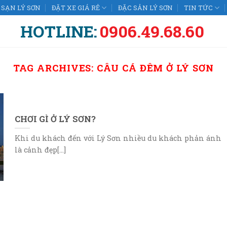
SẠN LÝ SƠN
ĐẶT XE GIÁ RẺ
ĐẶC SẢN LÝ SƠN
TIN TỨC
HOTLINE:
0906.49.68.60
TAG ARCHIVES:
CÂU CÁ ĐÊM Ở LÝ SƠN
CHƠI GÌ Ở LÝ SƠN?
Khi du khách đến với Lý Sơn nhiều du khách phản ánh
là cảnh đẹp[...]