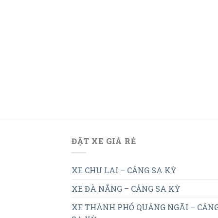
ĐẶT XE GIÁ RẺ
XE CHU LAI – CẢNG SA KỲ
XE ĐÀ NẴNG – CẢNG SA KỲ
XE THÀNH PHỐ QUẢNG NGÃI – CẢN