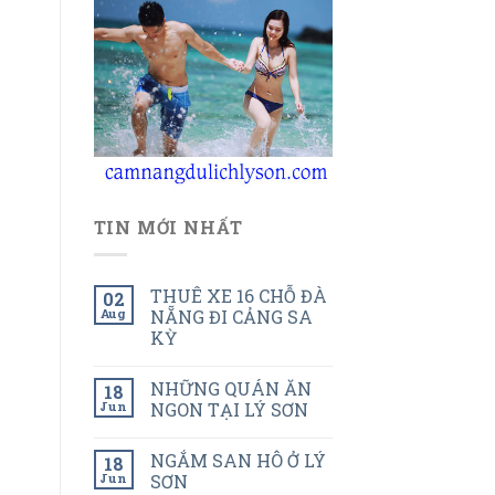
TIN MỚI NHẤT
THUÊ XE 16 CHỖ ĐÀ
02
Aug
NẴNG ĐI CẢNG SA
KỲ
NHỮNG QUÁN ĂN
18
Jun
NGON TẠI LÝ SƠN
NGẮM SAN HÔ Ở LÝ
18
Jun
SƠN