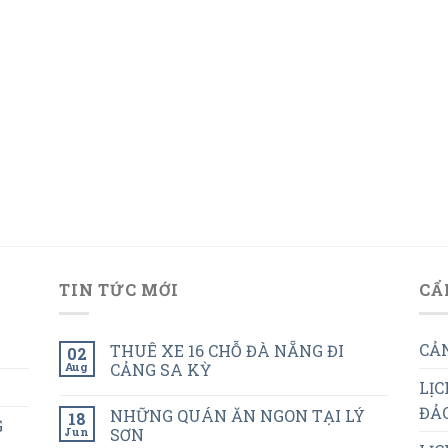
TIN TỨC MỚI
CẨ
CẢN
THUÊ XE 16 CHỖ ĐÀ NẴNG ĐI
02
Aug
CẢNG SA KỲ
LỊC
ĐẢO
NHỮNG QUÁN ĂN NGON TẠI LÝ
18
G
Jun
SƠN