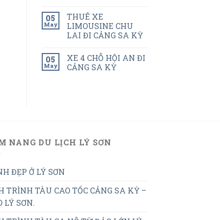
THUÊ XE
05
May
LIMOUSINE CHU
LAI ĐI CẢNG SA KỲ
XE 4 CHỖ HỘI AN ĐI
05
May
CẢNG SA KỲ
M NANG DU LỊCH LÝ SƠN
H ĐẸP Ở LÝ SƠN
H TRÌNH TÀU CAO TỐC CẢNG SA KỲ –
 LÝ SƠN.