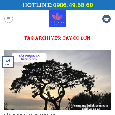
Skip
HOTLINE:
0906.49.68.60
to
content
TAG ARCHIVES:
CÂY CÔ ĐƠN
24
Jul
CÂY PHONG BA ĐẢO LÝ SƠN