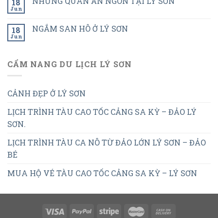
NHỮNG QUÁN ĂN NGON TẠI LÝ SƠN
18
Jun
NGẮM SAN HÔ Ở LÝ SƠN
18
Jun
CẨM NANG DU LỊCH LÝ SƠN
CẢNH ĐẸP Ở LÝ SƠN
LỊCH TRÌNH TÀU CAO TỐC CẢNG SA KỲ – ĐẢO LÝ
SƠN.
LỊCH TRÌNH TÀU CA NÔ TỪ ĐẢO LỚN LÝ SƠN – ĐẢO
BÉ
MUA HỘ VÉ TÀU CAO TỐC CẢNG SA KỲ – LÝ SƠN