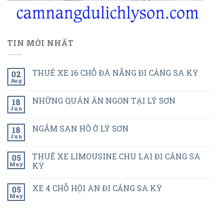
TIN MỚI NHẤT
THUÊ XE 16 CHỖ ĐÀ NẴNG ĐI CẢNG SA KỲ
02
Aug
NHỮNG QUÁN ĂN NGON TẠI LÝ SƠN
18
Jun
NGẮM SAN HÔ Ở LÝ SƠN
18
Jun
THUÊ XE LIMOUSINE CHU LAI ĐI CẢNG SA
05
May
KỲ
XE 4 CHỖ HỘI AN ĐI CẢNG SA KỲ
05
May