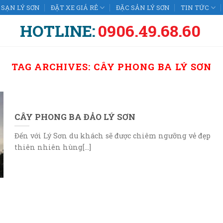
SẠN LÝ SƠN
ĐẶT XE GIÁ RẺ
ĐẶC SẢN LÝ SƠN
TIN TỨC
HOTLINE:
0906.49.68.60
TAG ARCHIVES:
CÂY PHONG BA LÝ SƠN
CÂY PHONG BA ĐẢO LÝ SƠN
Đến với Lý Sơn du khách sẽ được chiêm ngưỡng vẻ đẹp
thiên nhiên hùng[...]