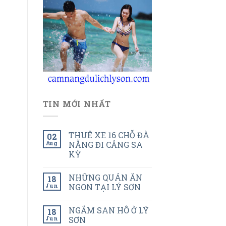
TIN MỚI NHẤT
THUÊ XE 16 CHỖ ĐÀ
02
Aug
NẴNG ĐI CẢNG SA
KỲ
NHỮNG QUÁN ĂN
18
Jun
NGON TẠI LÝ SƠN
NGẮM SAN HÔ Ở LÝ
18
Jun
SƠN