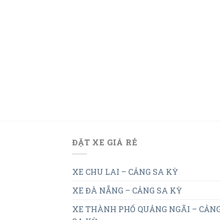
ĐẶT XE GIÁ RẺ
XE CHU LAI – CẢNG SA KỲ
XE ĐÀ NẴNG – CẢNG SA KỲ
XE THÀNH PHỐ QUẢNG NGÃI – CẢN