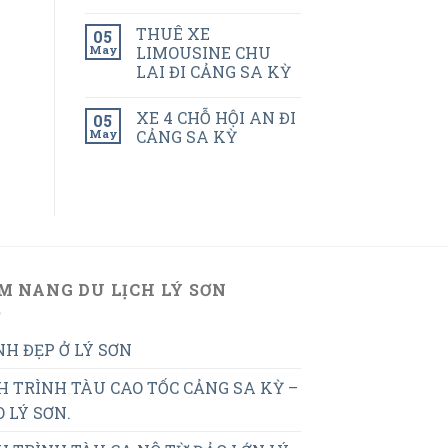
THUÊ XE
05
May
LIMOUSINE CHU
LAI ĐI CẢNG SA KỲ
XE 4 CHỖ HỘI AN ĐI
05
May
CẢNG SA KỲ
M NANG DU LỊCH LÝ SƠN
H ĐẸP Ở LÝ SƠN
H TRÌNH TÀU CAO TỐC CẢNG SA KỲ –
 LÝ SƠN.