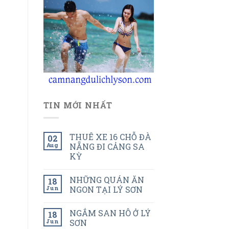
TIN MỚI NHẤT
THUÊ XE 16 CHỖ ĐÀ
02
Aug
NẴNG ĐI CẢNG SA
KỲ
NHỮNG QUÁN ĂN
18
Jun
NGON TẠI LÝ SƠN
NGẮM SAN HÔ Ở LÝ
18
Jun
SƠN