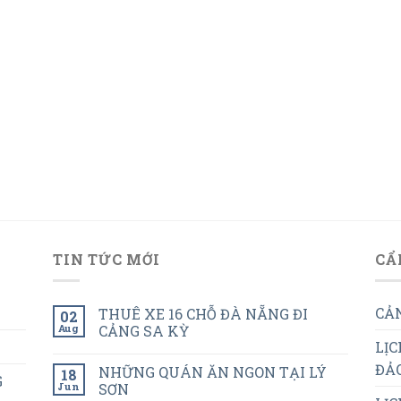
TIN TỨC MỚI
CẨ
CẢN
THUÊ XE 16 CHỖ ĐÀ NẴNG ĐI
02
Aug
CẢNG SA KỲ
LỊC
ĐẢO
NHỮNG QUÁN ĂN NGON TẠI LÝ
18
G
Jun
SƠN