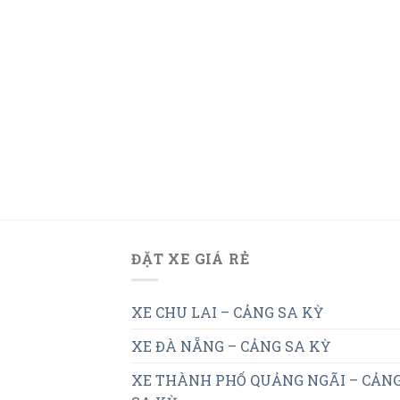
ĐẶT XE GIÁ RẺ
XE CHU LAI – CẢNG SA KỲ
XE ĐÀ NẴNG – CẢNG SA KỲ
XE THÀNH PHỐ QUẢNG NGÃI – CẢN