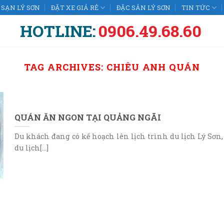
SẠN LÝ SƠN
ĐẶT XE GIÁ RẺ
ĐẶC SẢN LÝ SƠN
TIN TỨC
HOTLINE:
0906.49.68.60
TAG ARCHIVES:
CHIÊU ANH QUÁN
QUÁN ĂN NGON TẠI QUẢNG NGÃI
Du khách đang có kế hoạch lên lịch trình du lịch Lý Sơn,
du lịch[...]