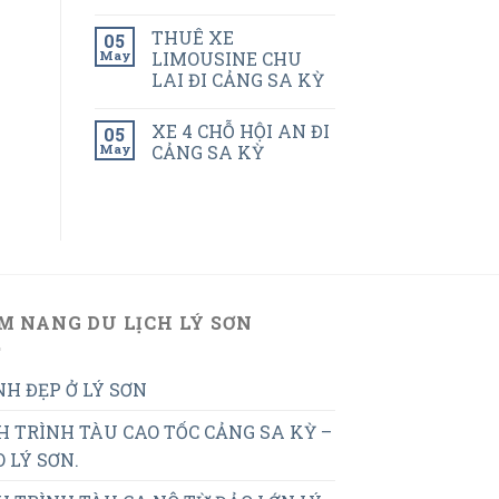
THUÊ XE
05
May
LIMOUSINE CHU
LAI ĐI CẢNG SA KỲ
XE 4 CHỖ HỘI AN ĐI
05
May
CẢNG SA KỲ
M NANG DU LỊCH LÝ SƠN
H ĐẸP Ở LÝ SƠN
H TRÌNH TÀU CAO TỐC CẢNG SA KỲ –
 LÝ SƠN.