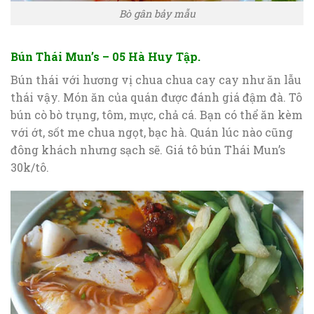
Bò gân bảy mẫu
Bún Thái Mun’s – 05 Hà Huy Tập.
Bún thái với hương vị chua chua cay cay như ăn lẫu
thái vậy. Món ăn của quán được đánh giá đậm đà. Tô
bún cò bò trụng, tôm, mực, chả cá. Bạn có thể ăn kèm
với ớt, sốt me chua ngọt, bạc hà. Quán lúc nào cũng
đông khách nhưng sạch sẽ. Giá tô bún Thái Mun’s
30k/tô.