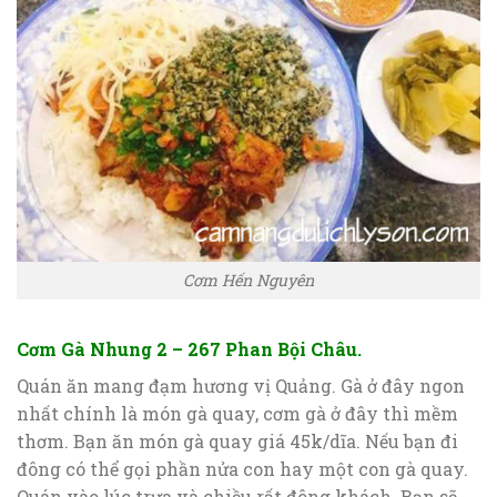
Cơm Hến Nguyên
Cơm Gà Nhung 2 – 267 Phan Bội Châu.
Quán ăn mang đạm hương vị Quảng. Gà ở đây ngon
nhất chính là món gà quay, cơm gà ở đây thì mềm
thơm. Bạn ăn món gà quay giá 45k/dĩa. Nếu bạn đi
đông có thể gọi phần nửa con hay một con gà quay.
Quán vào lúc trưa và chiều rất đông khách. Bạn sẽ