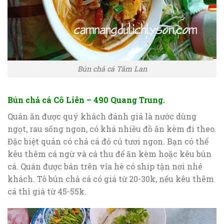
Bún chả cá Tâm Lan
Bún chả cá Cô Liên – 490 Quang Trung.
Quán ăn được quý khách đánh giá là nước dùng
ngọt, rau sống ngon, có khá nhiều đồ ăn kèm đi theo.
Đặc biệt quán có chả cá đỏ củ tươi ngon. Bạn có thể
kêu thêm cá ngừ và cá thu để ăn kèm hoặc kêu bún
cá. Quán được bán trên vỉa hè có ship tận nơi nhé
khách. Tô bún chả cá có giá từ 20-30k, nếu kêu thêm
cá thì giá từ 45-55k.