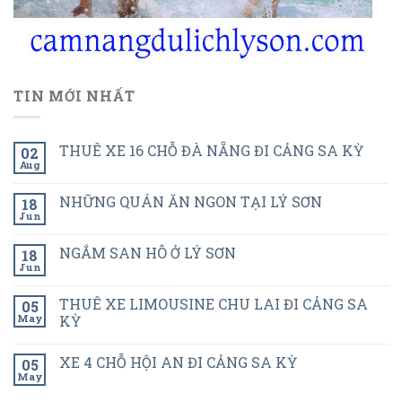
TIN MỚI NHẤT
THUÊ XE 16 CHỖ ĐÀ NẴNG ĐI CẢNG SA KỲ
02
Aug
NHỮNG QUÁN ĂN NGON TẠI LÝ SƠN
18
Jun
NGẮM SAN HÔ Ở LÝ SƠN
18
Jun
THUÊ XE LIMOUSINE CHU LAI ĐI CẢNG SA
05
May
KỲ
XE 4 CHỖ HỘI AN ĐI CẢNG SA KỲ
05
May