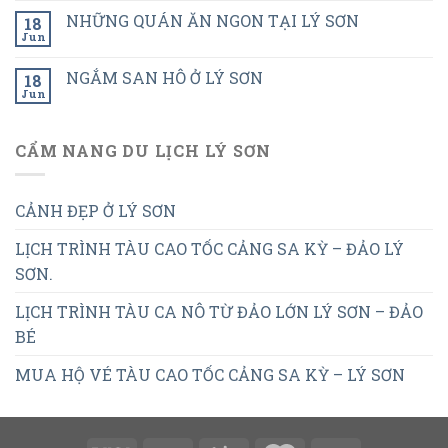
NHỮNG QUÁN ĂN NGON TẠI LÝ SƠN
18
Jun
NGẮM SAN HÔ Ở LÝ SƠN
18
Jun
CẨM NANG DU LỊCH LÝ SƠN
CẢNH ĐẸP Ở LÝ SƠN
LỊCH TRÌNH TÀU CAO TỐC CẢNG SA KỲ – ĐẢO LÝ
SƠN.
LỊCH TRÌNH TÀU CA NÔ TỪ ĐẢO LỚN LÝ SƠN – ĐẢO
BÉ
MUA HỘ VÉ TÀU CAO TỐC CẢNG SA KỲ – LÝ SƠN