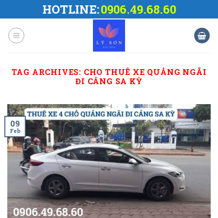
Skip
HOTLINE:
0906.49.68.60
to
content
TAG ARCHIVES:
CHO THUÊ XE QUẢNG NGÃI
ĐI CẢNG SA KỲ
09
Feb