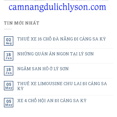
TIN MỚI NHẤT
THUÊ XE 16 CHỖ ĐÀ NẴNG ĐI CẢNG SA KỲ
02
Aug
NHỮNG QUÁN ĂN NGON TẠI LÝ SƠN
18
Jun
NGẮM SAN HÔ Ở LÝ SƠN
18
Jun
THUÊ XE LIMOUSINE CHU LAI ĐI CẢNG SA
05
May
KỲ
XE 4 CHỖ HỘI AN ĐI CẢNG SA KỲ
05
May