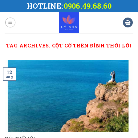
Skip
HOTLINE:
0906.49.68.60
to
content
TAG ARCHIVES:
CỘT CỜ TRÊN ĐỈNH THỚI LỚI
12
Aug
NÚI THỚI LỚI