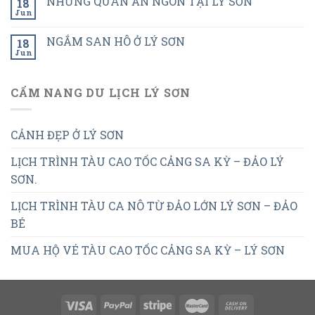
NHỮNG QUÁN ĂN NGON TẠI LÝ SƠN
18
Jun
NGẮM SAN HÔ Ở LÝ SƠN
18
Jun
CẨM NANG DU LỊCH LÝ SƠN
CẢNH ĐẸP Ở LÝ SƠN
LỊCH TRÌNH TÀU CAO TỐC CẢNG SA KỲ – ĐẢO LÝ
SƠN.
LỊCH TRÌNH TÀU CA NÔ TỪ ĐẢO LỚN LÝ SƠN – ĐẢO
BÉ
MUA HỘ VÉ TÀU CAO TỐC CẢNG SA KỲ – LÝ SƠN