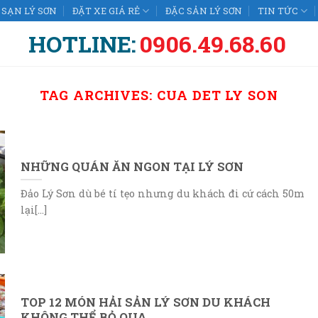
SẠN LÝ SƠN
ĐẶT XE GIÁ RẺ
ĐẶC SẢN LÝ SƠN
TIN TỨC
HOTLINE:
0906.49.68.60
TAG ARCHIVES:
CUA DET LY SON
NHỮNG QUÁN ĂN NGON TẠI LÝ SƠN
Đảo Lý Sơn dù bé tí tẹo nhưng du khách đi cứ cách 50m
lại[...]
TOP 12 MÓN HẢI SẢN LÝ SƠN DU KHÁCH
KHÔNG THỂ BỎ QUA