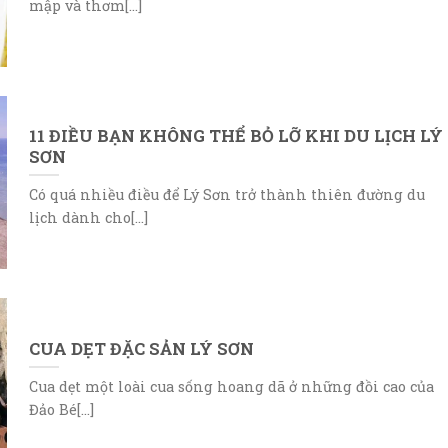
mập và thơm[...]
11 ĐIỀU BẠN KHÔNG THỂ BỎ LỠ KHI DU LỊCH LÝ
SƠN
Có quá nhiều điều để Lý Sơn trở thành thiên đường du
lịch dành cho[...]
CUA DẸT ĐẶC SẢN LÝ SƠN
Cua dẹt một loài cua sống hoang dã ở những đồi cao của
Đảo Bé[...]