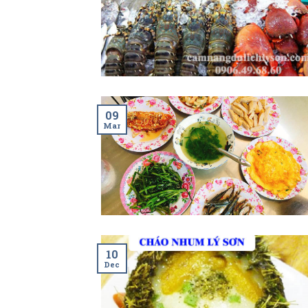
09
Mar
10
Dec