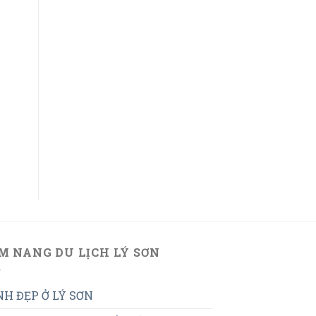
M NANG DU LỊCH LÝ SƠN
H ĐẸP Ở LÝ SƠN