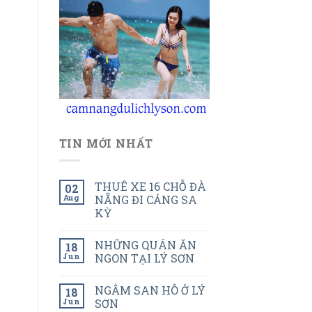
TIN MỚI NHẤT
THUÊ XE 16 CHỖ ĐÀ
02
Aug
NẴNG ĐI CẢNG SA
KỲ
NHỮNG QUÁN ĂN
18
Jun
NGON TẠI LÝ SƠN
NGẮM SAN HÔ Ở LÝ
18
Jun
SƠN