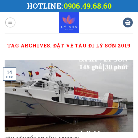
Skip
HOTLINE:
0906.49.68.60
to
content
TAG ARCHIVES:
ĐẶT VÉ TÀU ĐI LÝ SƠN 2019
14
Dec
TÀU SIÊU TỐC AN VĨNH EXPRESS