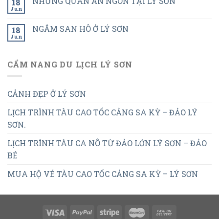
NHỮNG QUÁN ĂN NGON TẠI LÝ SƠN
18
Jun
NGẮM SAN HÔ Ở LÝ SƠN
18
Jun
CẨM NANG DU LỊCH LÝ SƠN
CẢNH ĐẸP Ở LÝ SƠN
LỊCH TRÌNH TÀU CAO TỐC CẢNG SA KỲ – ĐẢO LÝ
SƠN.
LỊCH TRÌNH TÀU CA NÔ TỪ ĐẢO LỚN LÝ SƠN – ĐẢO
BÉ
MUA HỘ VÉ TÀU CAO TỐC CẢNG SA KỲ – LÝ SƠN