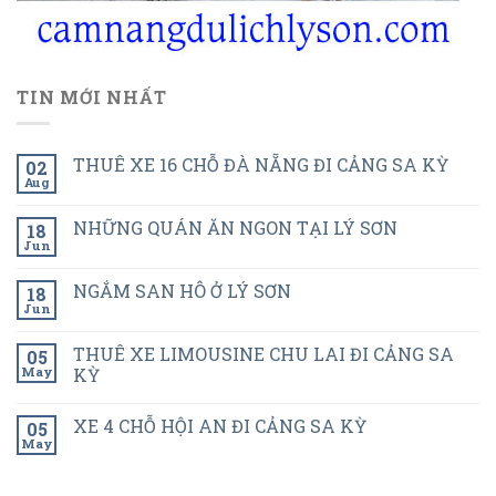
TIN MỚI NHẤT
THUÊ XE 16 CHỖ ĐÀ NẴNG ĐI CẢNG SA KỲ
02
Aug
NHỮNG QUÁN ĂN NGON TẠI LÝ SƠN
18
Jun
NGẮM SAN HÔ Ở LÝ SƠN
18
Jun
THUÊ XE LIMOUSINE CHU LAI ĐI CẢNG SA
05
May
KỲ
XE 4 CHỖ HỘI AN ĐI CẢNG SA KỲ
05
May