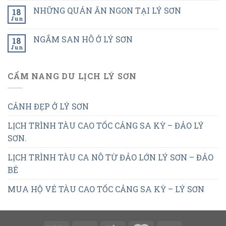
NHỮNG QUÁN ĂN NGON TẠI LÝ SƠN
18
Jun
NGẮM SAN HÔ Ở LÝ SƠN
18
Jun
CẨM NANG DU LỊCH LÝ SƠN
CẢNH ĐẸP Ở LÝ SƠN
LỊCH TRÌNH TÀU CAO TỐC CẢNG SA KỲ – ĐẢO LÝ
SƠN.
LỊCH TRÌNH TÀU CA NÔ TỪ ĐẢO LỚN LÝ SƠN – ĐẢO
BÉ
MUA HỘ VÉ TÀU CAO TỐC CẢNG SA KỲ – LÝ SƠN