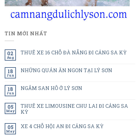
TIN MỚI NHẤT
THUÊ XE 16 CHỖ ĐÀ NẴNG ĐI CẢNG SA KỲ
02
Aug
NHỮNG QUÁN ĂN NGON TẠI LÝ SƠN
18
Jun
NGẮM SAN HÔ Ở LÝ SƠN
18
Jun
THUÊ XE LIMOUSINE CHU LAI ĐI CẢNG SA
05
May
KỲ
XE 4 CHỖ HỘI AN ĐI CẢNG SA KỲ
05
May