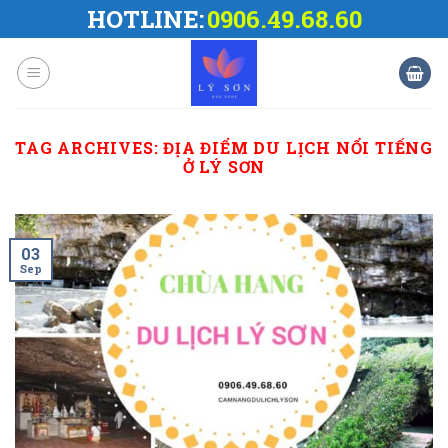
Skip
HOTLINE:
0906.49.68.60
to
content
TAG ARCHIVES:
ĐỊA ĐIỂM DU LỊCH NỔI TIẾNG
Ở LÝ SƠN
03
Sep