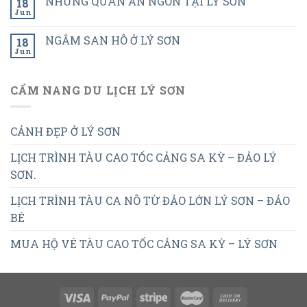
NHỮNG QUÁN ĂN NGON TẠI LÝ SƠN
18
Jun
NGẮM SAN HÔ Ở LÝ SƠN
18
Jun
CẨM NANG DU LỊCH LÝ SƠN
CẢNH ĐẸP Ở LÝ SƠN
LỊCH TRÌNH TÀU CAO TỐC CẢNG SA KỲ – ĐẢO LÝ
SƠN.
LỊCH TRÌNH TÀU CA NÔ TỪ ĐẢO LỚN LÝ SƠN – ĐẢO
BÉ
MUA HỘ VÉ TÀU CAO TỐC CẢNG SA KỲ – LÝ SƠN