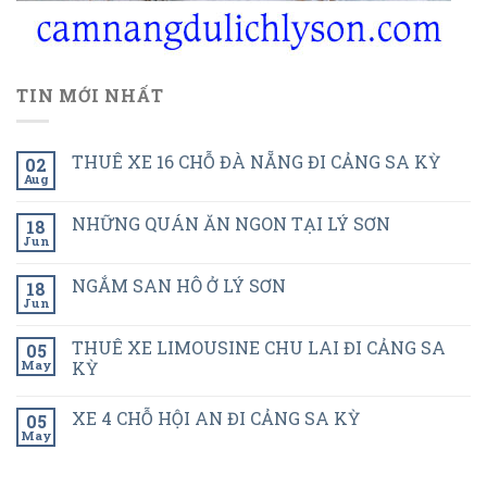
TIN MỚI NHẤT
THUÊ XE 16 CHỖ ĐÀ NẴNG ĐI CẢNG SA KỲ
02
Aug
NHỮNG QUÁN ĂN NGON TẠI LÝ SƠN
18
Jun
NGẮM SAN HÔ Ở LÝ SƠN
18
Jun
THUÊ XE LIMOUSINE CHU LAI ĐI CẢNG SA
05
May
KỲ
XE 4 CHỖ HỘI AN ĐI CẢNG SA KỲ
05
May