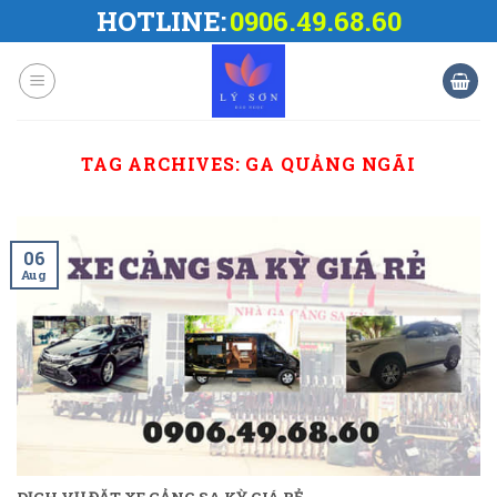
Skip
HOTLINE:
0906.49.68.60
to
content
TAG ARCHIVES:
GA QUẢNG NGÃI
06
Aug
DỊCH VỤ ĐẶT XE CẢNG SA KỲ GIÁ RẺ