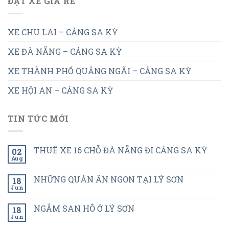
ĐẶT XE GIÁ RẺ
XE CHU LAI – CẢNG SA KỲ
XE ĐÀ NẴNG – CẢNG SA KỲ
XE THÀNH PHỐ QUẢNG NGÃI – CẢNG SA KỲ
XE HỘI AN – CẢNG SA KỲ
TIN TỨC MỚI
THUÊ XE 16 CHỖ ĐÀ NẴNG ĐI CẢNG SA KỲ
02
Aug
NHỮNG QUÁN ĂN NGON TẠI LÝ SƠN
18
Jun
NGẮM SAN HÔ Ở LÝ SƠN
18
Jun