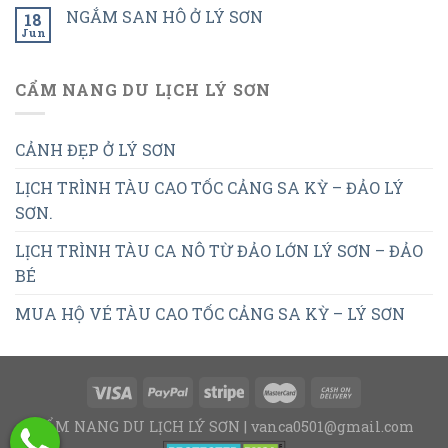
NGẮM SAN HÔ Ở LÝ SƠN
18
Jun
CẨM NANG DU LỊCH LÝ SƠN
CẢNH ĐẸP Ở LÝ SƠN
LỊCH TRÌNH TÀU CAO TỐC CẢNG SA KỲ – ĐẢO LÝ
SƠN.
LỊCH TRÌNH TÀU CA NÔ TỪ ĐẢO LỚN LÝ SƠN – ĐẢO
BÉ
MUA HỘ VÉ TÀU CAO TỐC CẢNG SA KỲ – LÝ SƠN
CẨM NANG DU LỊCH LÝ SƠN | vanca0501@gmail.com