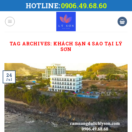
Skip
HOTLINE:
0906.49.68.60
to
content
TAG ARCHIVES:
KHÁCH SẠN 4 SAO TẠI LÝ
SƠN
24
Jul