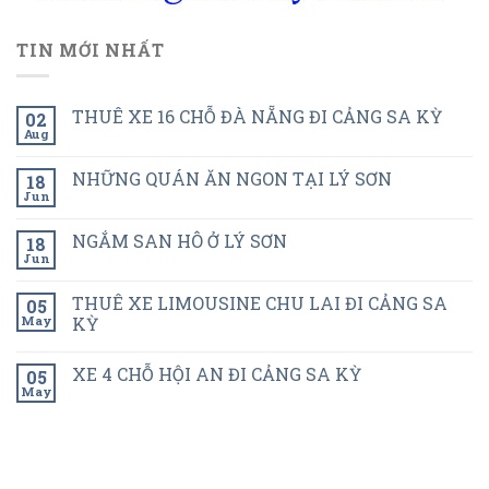
TIN MỚI NHẤT
THUÊ XE 16 CHỖ ĐÀ NẴNG ĐI CẢNG SA KỲ
02
Aug
NHỮNG QUÁN ĂN NGON TẠI LÝ SƠN
18
Jun
NGẮM SAN HÔ Ở LÝ SƠN
18
Jun
THUÊ XE LIMOUSINE CHU LAI ĐI CẢNG SA
05
May
KỲ
XE 4 CHỖ HỘI AN ĐI CẢNG SA KỲ
05
May