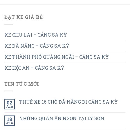
ĐẶT XE GIÁ RẺ
XE CHU LAI – CẢNG SA KỲ
XE ĐÀ NẴNG – CẢNG SA KỲ
XE THÀNH PHỐ QUẢNG NGÃI – CẢNG SA KỲ
XE HỘI AN – CẢNG SA KỲ
TIN TỨC MỚI
THUÊ XE 16 CHỖ ĐÀ NẴNG ĐI CẢNG SA KỲ
02
Aug
NHỮNG QUÁN ĂN NGON TẠI LÝ SƠN
18
Jun