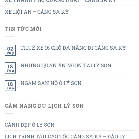
XE HỘI AN – CẢNG SA KỲ
TIN TỨC MỚI
THUÊ XE 16 CHỖ ĐÀ NẴNG ĐI CẢNG SA KỲ
02
Aug
NHỮNG QUÁN ĂN NGON TẠI LÝ SƠN
18
Jun
NGẮM SAN HÔ Ở LÝ SƠN
18
Jun
CẨM NANG DU LỊCH LÝ SƠN
CẢNH ĐẸP Ở LÝ SƠN
LỊCH TRÌNH TÀU CAO TỐC CẢNG SA KỲ – ĐẢO LÝ