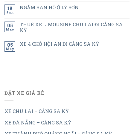
NGẮM SAN HÔ Ở LÝ SƠN
18
Jun
THUÊ XE LIMOUSINE CHU LAI ĐI CẢNG SA
05
May
KỲ
XE 4 CHỖ HỘI AN ĐI CẢNG SA KỲ
05
May
ĐẶT XE GIÁ RẺ
XE CHU LAI – CẢNG SA KỲ
XE ĐÀ NẴNG – CẢNG SA KỲ
XE THÀNH PHỐ QUẢNG NGÃI – CẢNG SA KỲ