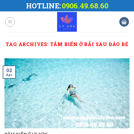
Skip
HOTLINE:
0906.49.68.60
to
content
TAG ARCHIVES:
TẮM BIỂN Ở BÃI SAU ĐẢO BÉ
02
Apr
TẮM BIỂN Ở LÝ SƠN