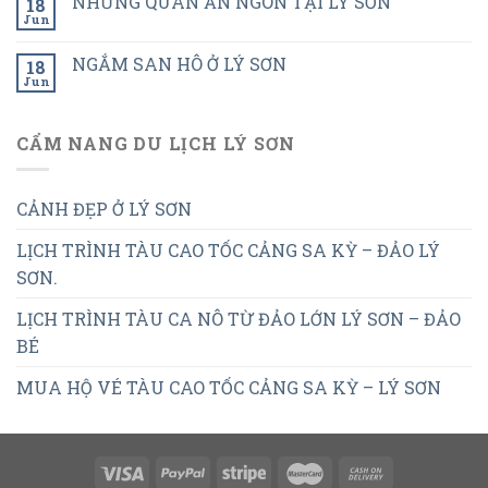
NHỮNG QUÁN ĂN NGON TẠI LÝ SƠN
18
Jun
NGẮM SAN HÔ Ở LÝ SƠN
18
Jun
CẨM NANG DU LỊCH LÝ SƠN
CẢNH ĐẸP Ở LÝ SƠN
LỊCH TRÌNH TÀU CAO TỐC CẢNG SA KỲ – ĐẢO LÝ
SƠN.
LỊCH TRÌNH TÀU CA NÔ TỪ ĐẢO LỚN LÝ SƠN – ĐẢO
BÉ
MUA HỘ VÉ TÀU CAO TỐC CẢNG SA KỲ – LÝ SƠN