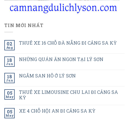
TIN MỚI NHẤT
THUÊ XE 16 CHỖ ĐÀ NẴNG ĐI CẢNG SA KỲ
02
Aug
NHỮNG QUÁN ĂN NGON TẠI LÝ SƠN
18
Jun
NGẮM SAN HÔ Ở LÝ SƠN
18
Jun
THUÊ XE LIMOUSINE CHU LAI ĐI CẢNG SA
05
May
KỲ
XE 4 CHỖ HỘI AN ĐI CẢNG SA KỲ
05
May