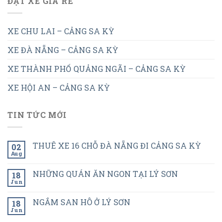
ĐẶT XE GIÁ RẺ
XE CHU LAI – CẢNG SA KỲ
XE ĐÀ NẴNG – CẢNG SA KỲ
XE THÀNH PHỐ QUẢNG NGÃI – CẢNG SA KỲ
XE HỘI AN – CẢNG SA KỲ
TIN TỨC MỚI
THUÊ XE 16 CHỖ ĐÀ NẴNG ĐI CẢNG SA KỲ
02
Aug
NHỮNG QUÁN ĂN NGON TẠI LÝ SƠN
18
Jun
NGẮM SAN HÔ Ở LÝ SƠN
18
Jun