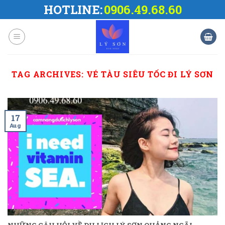
Skip
HOTLINE:
0906.49.68.60
to
content
TAG ARCHIVES:
VÉ TÀU SIÊU TỐC ĐI LÝ SƠN
17
Aug
NHỮNG CÂU HỎI VỀ DU LỊCH LÝ SƠN QUẢNG NGÃI