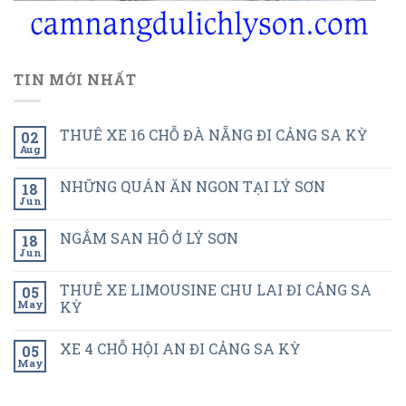
TIN MỚI NHẤT
THUÊ XE 16 CHỖ ĐÀ NẴNG ĐI CẢNG SA KỲ
02
Aug
NHỮNG QUÁN ĂN NGON TẠI LÝ SƠN
18
Jun
NGẮM SAN HÔ Ở LÝ SƠN
18
Jun
THUÊ XE LIMOUSINE CHU LAI ĐI CẢNG SA
05
May
KỲ
XE 4 CHỖ HỘI AN ĐI CẢNG SA KỲ
05
May