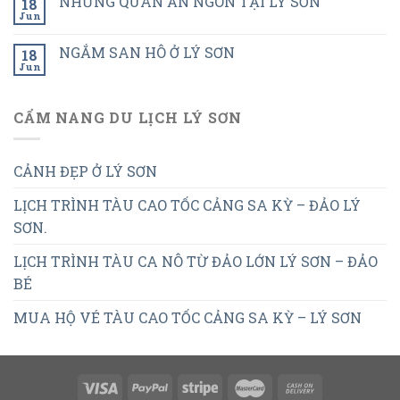
NHỮNG QUÁN ĂN NGON TẠI LÝ SƠN
18
Jun
NGẮM SAN HÔ Ở LÝ SƠN
18
Jun
CẨM NANG DU LỊCH LÝ SƠN
CẢNH ĐẸP Ở LÝ SƠN
LỊCH TRÌNH TÀU CAO TỐC CẢNG SA KỲ – ĐẢO LÝ
SƠN.
LỊCH TRÌNH TÀU CA NÔ TỪ ĐẢO LỚN LÝ SƠN – ĐẢO
BÉ
MUA HỘ VÉ TÀU CAO TỐC CẢNG SA KỲ – LÝ SƠN