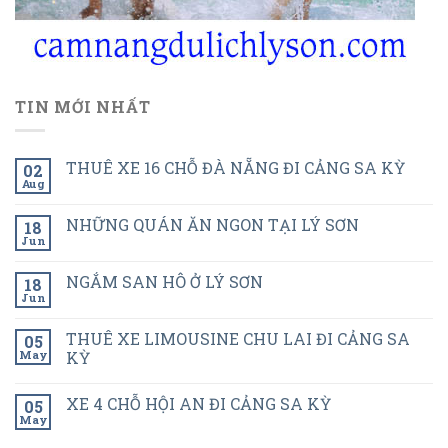
TIN MỚI NHẤT
THUÊ XE 16 CHỖ ĐÀ NẴNG ĐI CẢNG SA KỲ
02
Aug
NHỮNG QUÁN ĂN NGON TẠI LÝ SƠN
18
Jun
NGẮM SAN HÔ Ở LÝ SƠN
18
Jun
THUÊ XE LIMOUSINE CHU LAI ĐI CẢNG SA
05
May
KỲ
XE 4 CHỖ HỘI AN ĐI CẢNG SA KỲ
05
May