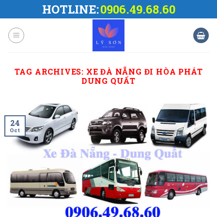
Skip
HOTLINE:
0906.49.68.60
to
content
TAG ARCHIVES:
XE ĐÀ NẴNG ĐI HÒA PHÁT
DUNG QUẤT
24
Oct