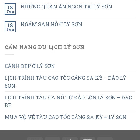
NHỮNG QUÁN ĂN NGON TẠI LÝ SƠN
18
Jun
NGẮM SAN HÔ Ở LÝ SƠN
18
Jun
CẨM NANG DU LỊCH LÝ SƠN
CẢNH ĐẸP Ở LÝ SƠN
LỊCH TRÌNH TÀU CAO TỐC CẢNG SA KỲ – ĐẢO LÝ
SƠN.
LỊCH TRÌNH TÀU CA NÔ TỪ ĐẢO LỚN LÝ SƠN – ĐẢO
BÉ
MUA HỘ VÉ TÀU CAO TỐC CẢNG SA KỲ – LÝ SƠN