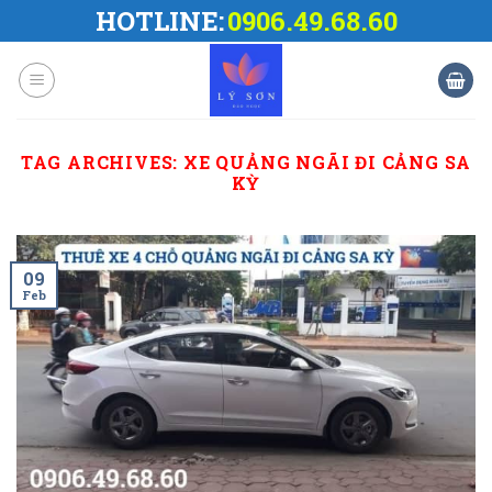
Skip
HOTLINE:
0906.49.68.60
to
content
TAG ARCHIVES:
XE QUẢNG NGÃI ĐI CẢNG SA
KỲ
09
Feb