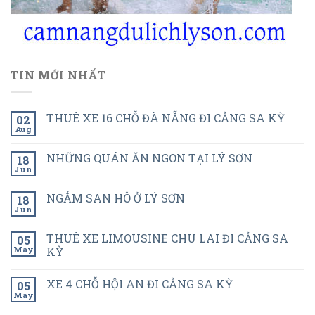
TIN MỚI NHẤT
THUÊ XE 16 CHỖ ĐÀ NẴNG ĐI CẢNG SA KỲ
02
Aug
NHỮNG QUÁN ĂN NGON TẠI LÝ SƠN
18
Jun
NGẮM SAN HÔ Ở LÝ SƠN
18
Jun
THUÊ XE LIMOUSINE CHU LAI ĐI CẢNG SA
05
May
KỲ
XE 4 CHỖ HỘI AN ĐI CẢNG SA KỲ
05
May