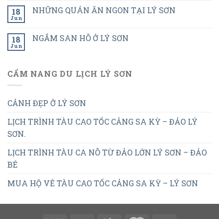
NHỮNG QUÁN ĂN NGON TẠI LÝ SƠN
18
Jun
NGẮM SAN HÔ Ở LÝ SƠN
18
Jun
CẨM NANG DU LỊCH LÝ SƠN
CẢNH ĐẸP Ở LÝ SƠN
LỊCH TRÌNH TÀU CAO TỐC CẢNG SA KỲ – ĐẢO LÝ
SƠN.
LỊCH TRÌNH TÀU CA NÔ TỪ ĐẢO LỚN LÝ SƠN – ĐẢO
BÉ
MUA HỘ VÉ TÀU CAO TỐC CẢNG SA KỲ – LÝ SƠN