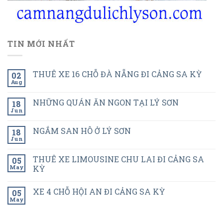
TIN MỚI NHẤT
THUÊ XE 16 CHỖ ĐÀ NẴNG ĐI CẢNG SA KỲ
02
Aug
NHỮNG QUÁN ĂN NGON TẠI LÝ SƠN
18
Jun
NGẮM SAN HÔ Ở LÝ SƠN
18
Jun
THUÊ XE LIMOUSINE CHU LAI ĐI CẢNG SA
05
May
KỲ
XE 4 CHỖ HỘI AN ĐI CẢNG SA KỲ
05
May