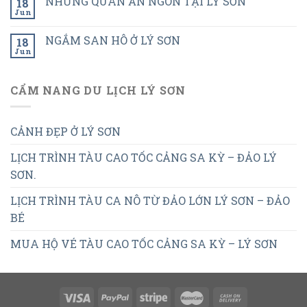
NHỮNG QUÁN ĂN NGON TẠI LÝ SƠN
18
Jun
NGẮM SAN HÔ Ở LÝ SƠN
18
Jun
CẨM NANG DU LỊCH LÝ SƠN
CẢNH ĐẸP Ở LÝ SƠN
LỊCH TRÌNH TÀU CAO TỐC CẢNG SA KỲ – ĐẢO LÝ
SƠN.
LỊCH TRÌNH TÀU CA NÔ TỪ ĐẢO LỚN LÝ SƠN – ĐẢO
BÉ
MUA HỘ VÉ TÀU CAO TỐC CẢNG SA KỲ – LÝ SƠN