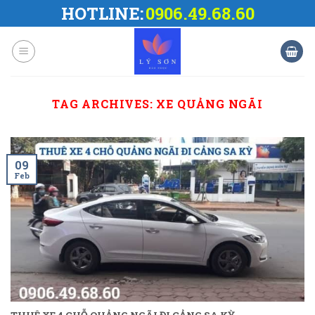
Skip
HOTLINE:
0906.49.68.60
to
content
TAG ARCHIVES:
XE QUẢNG NGÃI
09
Feb
THUÊ XE 4 CHỖ QUẢNG NGÃI ĐI CẢNG SA KỲ