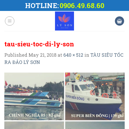
Skip
HOTLINE:
0906.49.68.60
to
content
tau-sieu-toc-di-ly-son
Published
May 21, 2018
at
640 × 512
in
TÀU SIÊU TỐC
RA ĐẢO LÝ SƠN