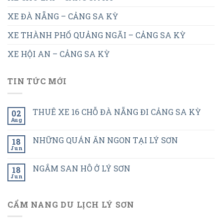
XE ĐÀ NẴNG – CẢNG SA KỲ
XE THÀNH PHỐ QUẢNG NGÃI – CẢNG SA KỲ
XE HỘI AN – CẢNG SA KỲ
TIN TỨC MỚI
THUÊ XE 16 CHỖ ĐÀ NẴNG ĐI CẢNG SA KỲ
02
Aug
NHỮNG QUÁN ĂN NGON TẠI LÝ SƠN
18
Jun
NGẮM SAN HÔ Ở LÝ SƠN
18
Jun
CẨM NANG DU LỊCH LÝ SƠN