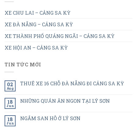
XE CHU LAI – CẢNG SA KỲ
XE ĐÀ NẴNG – CẢNG SA KỲ
XE THÀNH PHỐ QUẢNG NGÃI – CẢNG SA KỲ
XE HỘI AN – CẢNG SA KỲ
TIN TỨC MỚI
THUÊ XE 16 CHỖ ĐÀ NẴNG ĐI CẢNG SA KỲ
02
Aug
NHỮNG QUÁN ĂN NGON TẠI LÝ SƠN
18
Jun
NGẮM SAN HÔ Ở LÝ SƠN
18
Jun