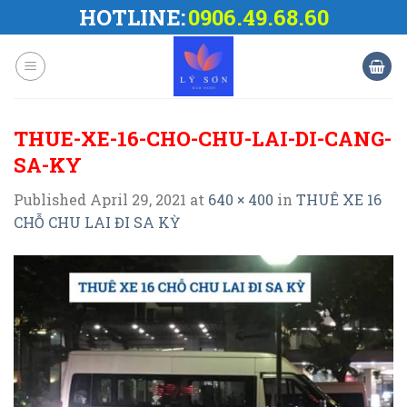
Skip
HOTLINE:
0906.49.68.60
to
content
THUE-XE-16-CHO-CHU-LAI-DI-CANG-
SA-KY
Published
April 29, 2021
at
640 × 400
in
THUÊ XE 16
CHỖ CHU LAI ĐI SA KỲ