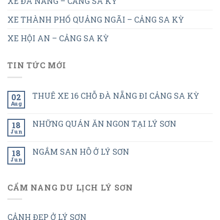
XE ĐÀ NẴNG – CẢNG SA KỲ
XE THÀNH PHỐ QUẢNG NGÃI – CẢNG SA KỲ
XE HỘI AN – CẢNG SA KỲ
TIN TỨC MỚI
THUÊ XE 16 CHỖ ĐÀ NẴNG ĐI CẢNG SA KỲ
02
Aug
NHỮNG QUÁN ĂN NGON TẠI LÝ SƠN
18
Jun
NGẮM SAN HÔ Ở LÝ SƠN
18
Jun
CẨM NANG DU LỊCH LÝ SƠN
CẢNH ĐẸP Ở LÝ SƠN