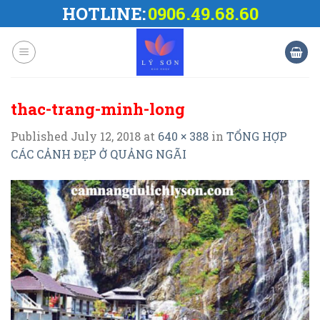
Skip
HOTLINE:
0906.49.68.60
to
content
thac-trang-minh-long
Published
July 12, 2018
at
640 × 388
in
TỔNG HỢP
CÁC CẢNH ĐẸP Ở QUẢNG NGÃI