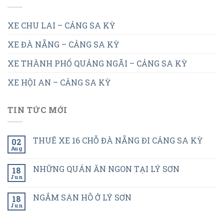
XE CHU LAI – CẢNG SA KỲ
XE ĐÀ NẴNG – CẢNG SA KỲ
XE THÀNH PHỐ QUẢNG NGÃI – CẢNG SA KỲ
XE HỘI AN – CẢNG SA KỲ
TIN TỨC MỚI
THUÊ XE 16 CHỖ ĐÀ NẴNG ĐI CẢNG SA KỲ
02
Aug
NHỮNG QUÁN ĂN NGON TẠI LÝ SƠN
18
Jun
NGẮM SAN HÔ Ở LÝ SƠN
18
Jun