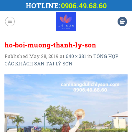
Skip
HOTLINE:
0906.49.68.60
to
content
ho-boi-muong-thanh-ly-son
Published
May 28, 2019
at
640 × 381
in
TỔNG HỢP
CÁC KHÁCH SẠN TẠI LÝ SƠN