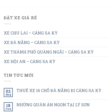
ĐẶT XE GIÁ RẺ
XE CHU LAI – CẢNG SA KỲ
XE ĐÀ NẴNG – CẢNG SA KỲ
XE THÀNH PHỐ QUẢNG NGÃI – CẢNG SA KỲ
XE HỘI AN – CẢNG SA KỲ
TIN TỨC MỚI
THUÊ XE 16 CHỖ ĐÀ NẴNG ĐI CẢNG SA KỲ
02
Aug
NHỮNG QUÁN ĂN NGON TẠI LÝ SƠN
18
Jun