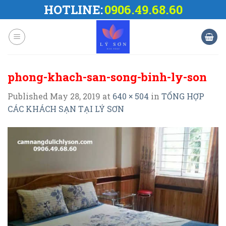
Skip
HOTLINE:
0906.49.68.60
to
content
phong-khach-san-song-binh-ly-son
Published
May 28, 2019
at
640 × 504
in
TỔNG HỢP
CÁC KHÁCH SẠN TẠI LÝ SƠN