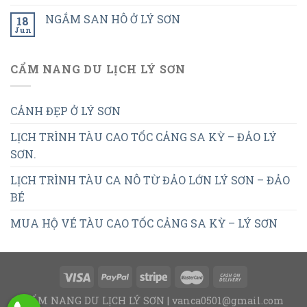
NGẮM SAN HÔ Ở LÝ SƠN
18
Jun
CẨM NANG DU LỊCH LÝ SƠN
CẢNH ĐẸP Ở LÝ SƠN
LỊCH TRÌNH TÀU CAO TỐC CẢNG SA KỲ – ĐẢO LÝ
SƠN.
LỊCH TRÌNH TÀU CA NÔ TỪ ĐẢO LỚN LÝ SƠN – ĐẢO
BÉ
MUA HỘ VÉ TÀU CAO TỐC CẢNG SA KỲ – LÝ SƠN
CẨM NANG DU LỊCH LÝ SƠN | vanca0501@gmail.com