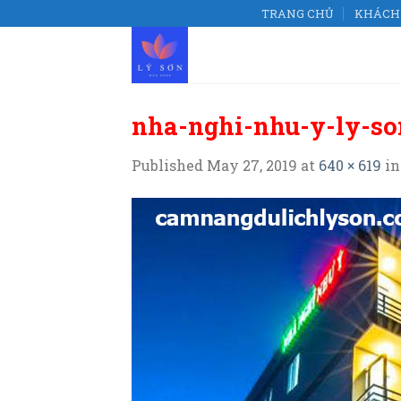
Skip
TRANG CHỦ
KHÁCH 
to
content
nha-nghi-nhu-y-ly-so
Published
May 27, 2019
at
640 × 619
i