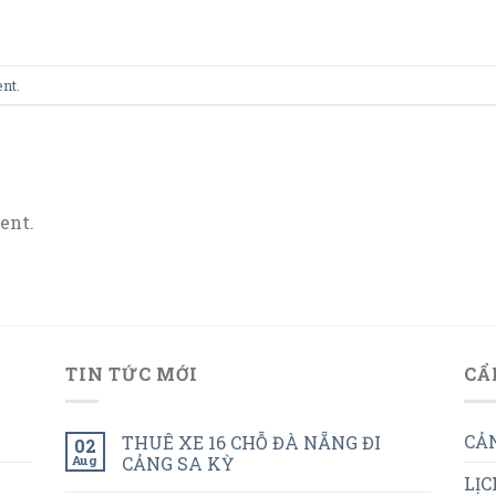
ent
.
ent.
TIN TỨC MỚI
CẨ
CẢN
THUÊ XE 16 CHỖ ĐÀ NẴNG ĐI
02
Aug
CẢNG SA KỲ
LỊC