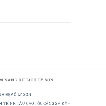
M NANG DU LỊCH LÝ SƠN
H ĐẸP Ở LÝ SƠN
H TRÌNH TÀU CAO TỐC CẢNG SA KỲ –