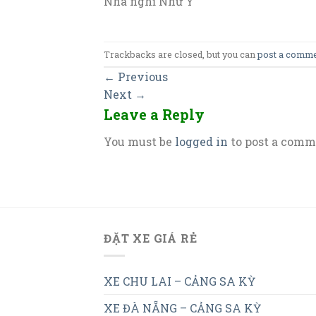
Nhà nghỉ Như Ý
Trackbacks are closed, but you can
post a comm
←
Previous
Next
→
Leave a Reply
You must be
logged in
to post a comm
ĐẶT XE GIÁ RẺ
XE CHU LAI – CẢNG SA KỲ
XE ĐÀ NẴNG – CẢNG SA KỲ