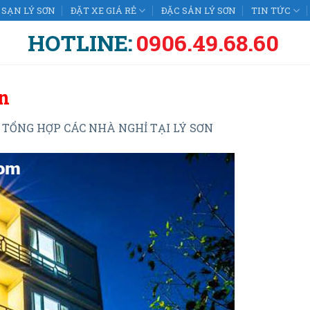
SẠN LÝ SƠN
ĐẶT XE GIÁ RẺ
ĐẶC SẢN LÝ SƠN
TIN TỨC
HOTLINE:
0906.49.68.60
n
n
TỔNG HỢP CÁC NHÀ NGHỈ TẠI LÝ SƠN