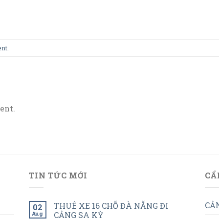
ent
.
ent.
TIN TỨC MỚI
CẨ
CẢN
THUÊ XE 16 CHỖ ĐÀ NẴNG ĐI
02
Aug
CẢNG SA KỲ