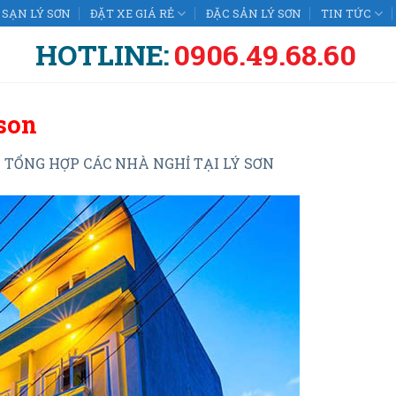
SẠN LÝ SƠN
ĐẶT XE GIÁ RẺ
ĐẶC SẢN LÝ SƠN
TIN TỨC
HOTLINE:
0906.49.68.60
son
n
TỔNG HỢP CÁC NHÀ NGHỈ TẠI LÝ SƠN