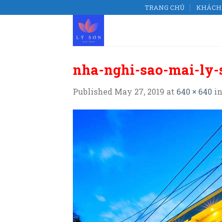
Skip
TRANG CHỦ
KHÁCH 
to
content
nha-nghi-sao-mai-ly-
Published
May 27, 2019
at
640 × 640
i