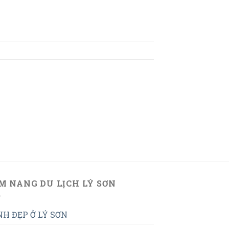
M NANG DU LỊCH LÝ SƠN
H ĐẸP Ở LÝ SƠN