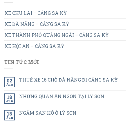
XE CHU LAI – CẢNG SA KỲ
XE ĐÀ NẴNG – CẢNG SA KỲ
XE THÀNH PHỐ QUẢNG NGÃI – CẢNG SA KỲ
XE HỘI AN – CẢNG SA KỲ
TIN TỨC MỚI
THUÊ XE 16 CHỖ ĐÀ NẴNG ĐI CẢNG SA KỲ
02
Aug
NHỮNG QUÁN ĂN NGON TẠI LÝ SƠN
18
Jun
NGẮM SAN HÔ Ở LÝ SƠN
18
Jun