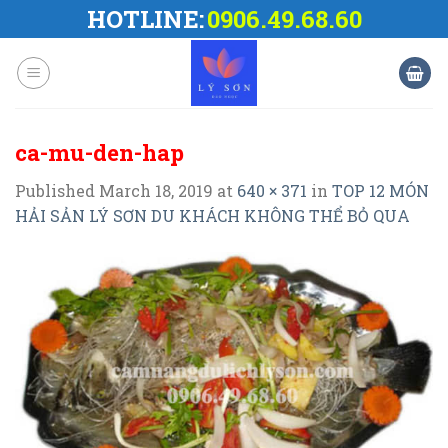
Skip
HOTLINE:
0906.49.68.60
to
content
ca-mu-den-hap
Published
March 18, 2019
at
640 × 371
in
TOP 12 MÓN
HẢI SẢN LÝ SƠN DU KHÁCH KHÔNG THỂ BỎ QUA