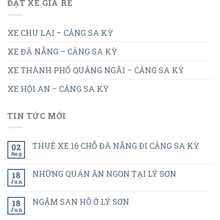
ĐẶT XE GIÁ RẺ
XE CHU LAI – CẢNG SA KỲ
XE ĐÀ NẴNG – CẢNG SA KỲ
XE THÀNH PHỐ QUẢNG NGÃI – CẢNG SA KỲ
XE HỘI AN – CẢNG SA KỲ
TIN TỨC MỚI
THUÊ XE 16 CHỖ ĐÀ NẴNG ĐI CẢNG SA KỲ
02
Aug
NHỮNG QUÁN ĂN NGON TẠI LÝ SƠN
18
Jun
NGẮM SAN HÔ Ở LÝ SƠN
18
Jun