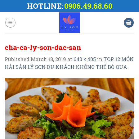
Skip
HOTLINE:
0906.49.68.60
to
content
cha-ca-ly-son-dac-san
Published
March 18, 2019
at
640 × 405
in
TOP 12 MÓN
HẢI SẢN LÝ SƠN DU KHÁCH KHÔNG THỂ BỎ QUA