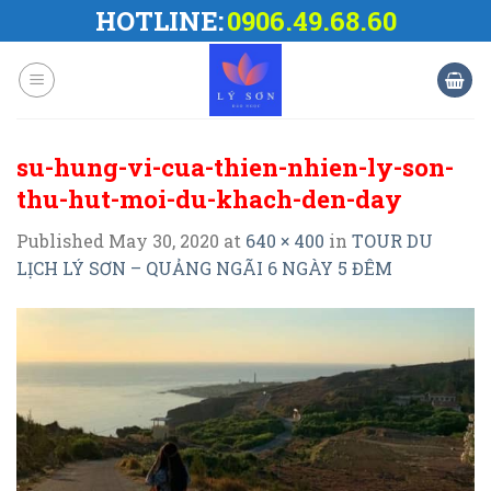
Skip
HOTLINE:
0906.49.68.60
to
content
su-hung-vi-cua-thien-nhien-ly-son-
thu-hut-moi-du-khach-den-day
Published
May 30, 2020
at
640 × 400
in
TOUR DU
LỊCH LÝ SƠN – QUẢNG NGÃI 6 NGÀY 5 ĐÊM