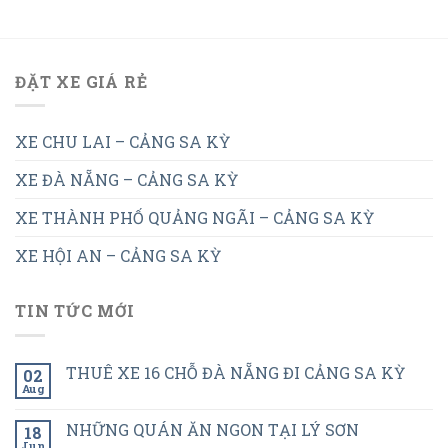
ĐẶT XE GIÁ RẺ
XE CHU LAI – CẢNG SA KỲ
XE ĐÀ NẴNG – CẢNG SA KỲ
XE THÀNH PHỐ QUẢNG NGÃI – CẢNG SA KỲ
XE HỘI AN – CẢNG SA KỲ
TIN TỨC MỚI
THUÊ XE 16 CHỖ ĐÀ NẴNG ĐI CẢNG SA KỲ
02
Aug
NHỮNG QUÁN ĂN NGON TẠI LÝ SƠN
18
Jun