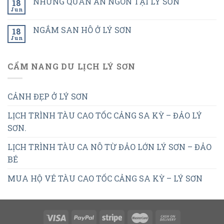
NHỮNG QUÁN ĂN NGON TẠI LÝ SƠN
18
Jun
NGẮM SAN HÔ Ở LÝ SƠN
18
Jun
CẨM NANG DU LỊCH LÝ SƠN
CẢNH ĐẸP Ở LÝ SƠN
LỊCH TRÌNH TÀU CAO TỐC CẢNG SA KỲ – ĐẢO LÝ
SƠN.
LỊCH TRÌNH TÀU CA NÔ TỪ ĐẢO LỚN LÝ SƠN – ĐẢO
BÉ
MUA HỘ VÉ TÀU CAO TỐC CẢNG SA KỲ – LÝ SƠN