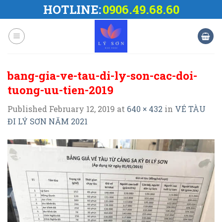
Skip
HOTLINE:
0906.49.68.60
to
content
bang-gia-ve-tau-di-ly-son-cac-doi-
tuong-uu-tien-2019
Published
February 12, 2019
at
640 × 432
in
VÉ TÀU
ĐI LÝ SƠN NĂM 2021