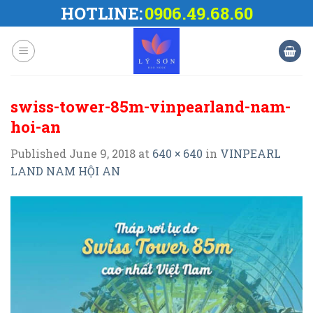
Skip
HOTLINE:
0906.49.68.60
to
content
swiss-tower-85m-vinpearland-nam-
hoi-an
Published
June 9, 2018
at
640 × 640
in
VINPEARL
LAND NAM HỘI AN