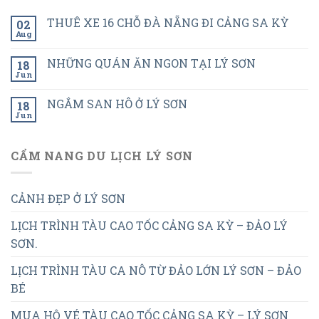
THUÊ XE 16 CHỖ ĐÀ NẴNG ĐI CẢNG SA KỲ
02
Aug
NHỮNG QUÁN ĂN NGON TẠI LÝ SƠN
18
Jun
NGẮM SAN HÔ Ở LÝ SƠN
18
Jun
CẨM NANG DU LỊCH LÝ SƠN
CẢNH ĐẸP Ở LÝ SƠN
LỊCH TRÌNH TÀU CAO TỐC CẢNG SA KỲ – ĐẢO LÝ
SƠN.
LỊCH TRÌNH TÀU CA NÔ TỪ ĐẢO LỚN LÝ SƠN – ĐẢO
BÉ
MUA HỘ VÉ TÀU CAO TỐC CẢNG SA KỲ – LÝ SƠN