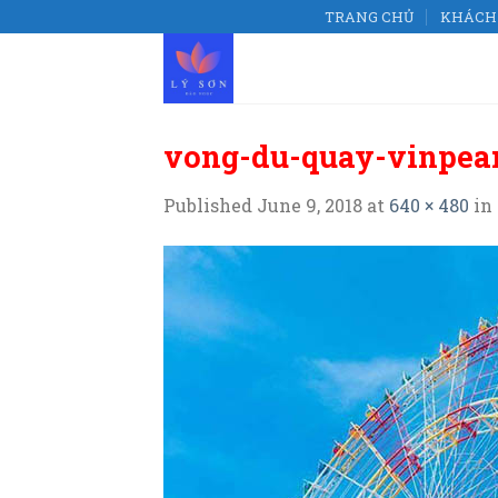
Skip
TRANG CHỦ
KHÁCH 
to
content
vong-du-quay-vinpea
Published
June 9, 2018
at
640 × 480
in