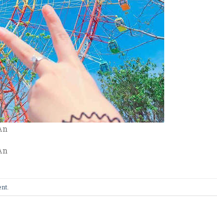
An
An
ent
.