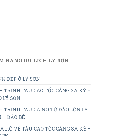
M NANG DU LỊCH LÝ SƠN
H ĐẸP Ở LÝ SƠN
H TRÌNH TÀU CAO TỐC CẢNG SA KỲ –
 LÝ SƠN.
H TRÌNH TÀU CA NÔ TỪ ĐẢO LỚN LÝ
 – ĐẢO BÉ
 HỘ VÉ TÀU CAO TỐC CẢNG SA KỲ –