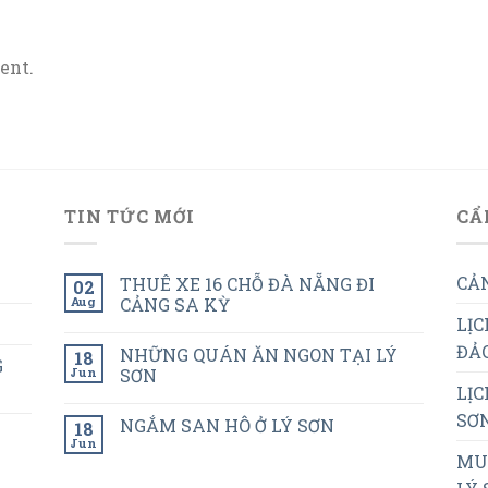
ent.
TIN TỨC MỚI
CẨ
CẢN
THUÊ XE 16 CHỖ ĐÀ NẴNG ĐI
02
Aug
CẢNG SA KỲ
LỊC
ĐẢO
NHỮNG QUÁN ĂN NGON TẠI LÝ
18
G
Jun
SƠN
LỊC
SƠN
NGẮM SAN HÔ Ở LÝ SƠN
18
Jun
MUA