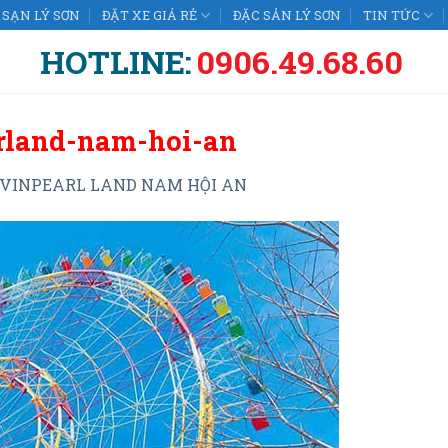
SẠN LÝ SƠN
ĐẶT XE GIÁ RẺ
ĐẶC SẢN LÝ SƠN
TIN TỨC
HOTLINE:
0906.49.68.60
rland-nam-hoi-an
VINPEARL LAND NAM HỘI AN